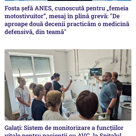
Fosta șefă ANES, cunoscută pentru „femeia
motostivuitor”, mesaj în plină grevă: "De
aproape două decenii practicăm o medicină
defensivă, din teamă"
Galați: Sistem de monitorizare a funcțiilor
vitale pentru pacienții cu AVC, la Spitalul