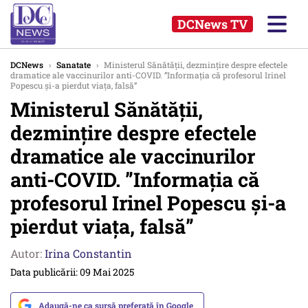
DCNews TV
DCNews
›
Sanatate
›
Ministerul Sănătății, dezmințire despre efectele
dramatice ale vaccinurilor anti-COVID. ”Informația că profesorul Irinel
Popescu și-a pierdut viața, falsă”
Ministerul Sănătății,
dezmințire despre efectele
dramatice ale vaccinurilor
anti-COVID. ”Informația că
profesorul Irinel Popescu și-a
pierdut viața, falsă”
Autor:
Irina Constantin
Data publicării: 09 Mai 2025
Adaugă-ne ca sursă preferată în Google