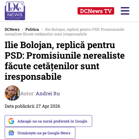
DCNews TV
DCNews
›
Politica
›
Ilie Bolojan, replică pentru PSD: Promisiunile
nerealiste făcute cetățenilor sunt iresponsabile
Ilie Bolojan, replică pentru
PSD: Promisiunile nerealiste
făcute cetățenilor sunt
iresponsabile
Autor:
Andrei Itu
Data publicării: 27 Apr 2026
Adaugă-ne ca sursă preferată în Google
Urmărește-ne pe Google News