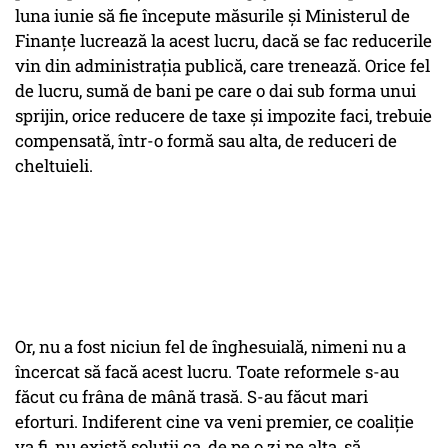
luna iunie să fie începute măsurile și Ministerul de
Finanțe lucrează la acest lucru, dacă se fac reducerile
vin din administrația publică, care trenează. Orice fel
de lucru, sumă de bani pe care o dai sub forma unui
sprijin, orice reducere de taxe și impozite faci, trebuie
compensată, într-o formă sau alta, de reduceri de
cheltuieli.
Or, nu a fost niciun fel de înghesuială, nimeni nu a
încercat să facă acest lucru. Toate reformele s-au
făcut cu frâna de mână trasă. S-au făcut mari
eforturi. Indiferent cine va veni premier, ce coaliție
va fi, nu există soluții ca, de pe o zi pe alta, să