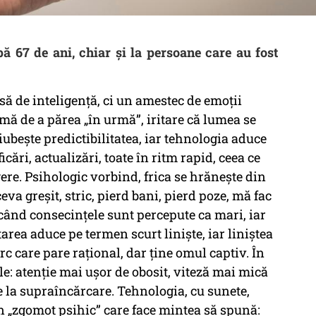
ă 67 de ani, chiar și la persoane care au fost
ă de inteligență, ci un amestec de emoții
eamă de a părea „în urmă”, iritare că lumea se
iubește predictibilitatea, iar tehnologia aduce
icări, actualizări, toate în ritm rapid, ceea ce
gere. Psihologic vorbind, frica se hrănește din
va greșit, stric, pierd bani, pierd poze, mă fac
: când consecințele sunt percepute ca mari, iar
tarea aduce pe termen scurt liniște, iar liniștea
rc care pare rațional, dar ține omul captiv. În
: atenție mai ușor de obosit, viteză mai mică
e la supraîncărcare. Tehnologia, cu sunete,
n „zgomot psihic” care face mintea să spună: