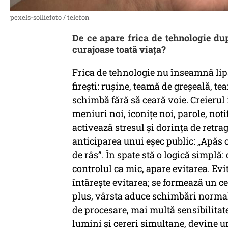
pexels-solliefoto / telefon
De ce apare frica de tehnologie dup
curajoase toată viața?
Frica de tehnologie nu înseamnă lips
firești: rușine, teamă de greșeală, t
schimbă fără să ceară voie. Creierul 
meniuri noi, iconițe noi, parole, notif
activează stresul și dorința de retra
anticiparea unui eșec public: „Apăs ce
de râs”. În spate stă o logică simplă
controlul ca mic, apare evitarea. Evi
întărește evitarea; se formează un ce
plus, vârsta aduce schimbări normale
de procesare, mai multă sensibilitat
lumini și cereri simultane, devine u