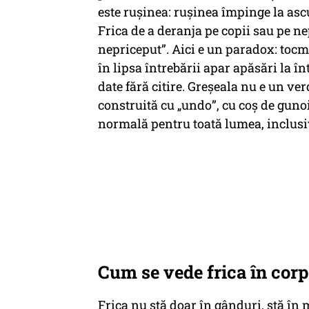
este rușinea: rușinea împinge la ascu
Frica de a deranja pe copii sau pe ne
nepriceput”. Aici e un paradox: tocm
în lipsa întrebării apar apăsări la 
date fără citire. Greșeala nu e un ver
construită cu „undo”, cu coș de gunoi,
normală pentru toată lumea, inclusiv
Cum se vede frica în corp
Frica nu stă doar în gânduri, stă în 