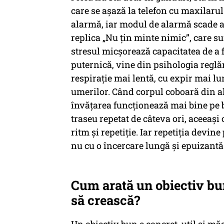
care se așază la telefon cu maxilarul
alarmă, iar modul de alarmă scade ac
replica „Nu țin minte nimic”, care su
stresul micșorează capacitatea de a f
puternică, vine din psihologia reglări
respirație mai lentă, cu expir mai lu
umerilor. Când corpul coboară din a
învățarea funcționează mai bine pe b
traseu repetat de câteva ori, aceeași
ritm și repetiție. Iar repetiția devin
nu cu o încercare lungă și epuizantă
Cum arată un obiectiv bun
să crească?