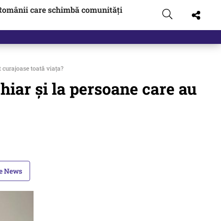
Românii care schimbă comunități
t curajoase toată viața?
hiar și la persoane care au
le News