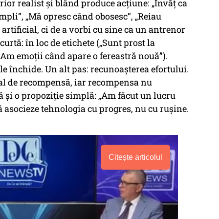
rior realist și blând produce acțiune: „Învăț ca
mpli”, „Mă opresc când obosesc”, „Reiau
rtificial, ci de a vorbi cu sine ca un antrenor
urtă: în loc de etichete („Sunt prost la
 („Am emoții când apare o fereastră nouă”).
le închide. Un alt pas: recunoașterea efortului.
al de recompensă, iar recompensa nu
i o propoziție simplă: „Am făcut un lucru
ă asocieze tehnologia cu progres, nu cu rușine.
Citește articolul