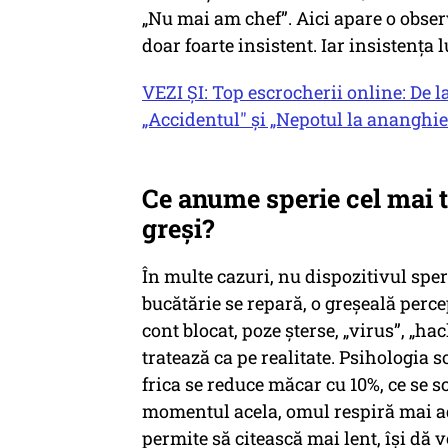
„Nu mai am chef”. Aici apare o observ
doar foarte insistent. Iar insistența
VEZI ȘI: Top escrocherii online: De 
„Accidentul" și „Nepotul la ananghie"
Ce anume sperie cel mai t
greși?
În multe cazuri, nu dispozitivul sper
bucătărie se repară, o greșeală perce
cont blocat, poze șterse, „virus”, „hac
tratează ca pe realitate. Psihologia 
frica se reduce măcar cu 10%, ce se 
momentul acela, omul respiră mai adâ
permite să citească mai lent, își dă 