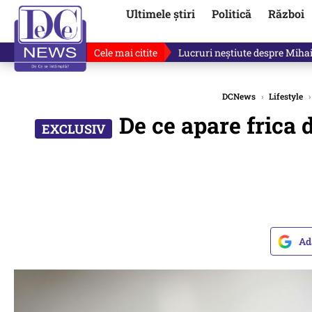
Ultimele știri
Politică
Război
Cele mai citite
Ilie Bolojan, gafă în direct de
DCNews
›
Lifestyle
›
De ce apare frica 
Ad