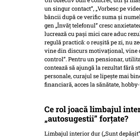
Un obiectiv bun e concret, util și m
un singur contact”, „Vorbesc pe video
băncii după ce verific suma și numele”
gen „Învăț telefonul” cresc anxietate
lucrează cu pași mici care aduc rezult
regulă practică: o reușită pe zi, nu z
vine din discurs motivațional, vine
control”. Pentru un pensionar, utilit
contează să ajungă la rezultat fără st
personale, curajul se lipește mai bin
financiară, acces la sănătate, hobby-
Ce rol joacă limbajul int
„autosugestii” forțate?
Limbajul interior dur („Sunt depășit