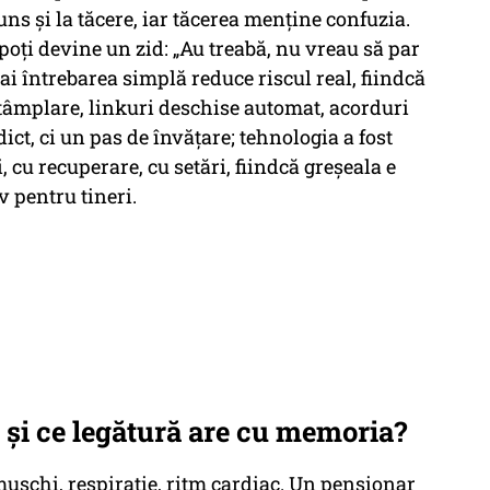
ns și la tăcere, iar tăcerea menține confuzia.
poți devine un zid: „Au treabă, nu vreau să par
ai întrebarea simplă reduce riscul real, fiindcă
întâmplare, linkuri deschise automat, acorduri
dict, ci un pas de învățare; tehnologia a fost
 cu recuperare, cu setări, fiindcă greșeala e
 pentru tineri.
 și ce legătură are cu memoria?
mușchi, respirație, ritm cardiac. Un pensionar