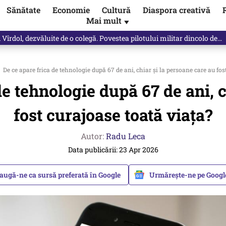
Sănătate
Economie
Cultură
Diaspora creativă
Mai mult
▼
spre „omul harnic“ / video
De ce apare frica de tehnologie după 67 de ani, chiar și la persoane care au fos
de tehnologie după 67 de ani, c
fost curajoase toată viața?
Autor:
Radu Leca
Data publicării: 23 Apr 2026
augă-ne ca sursă preferată în Google
Urmărește-ne pe Goog