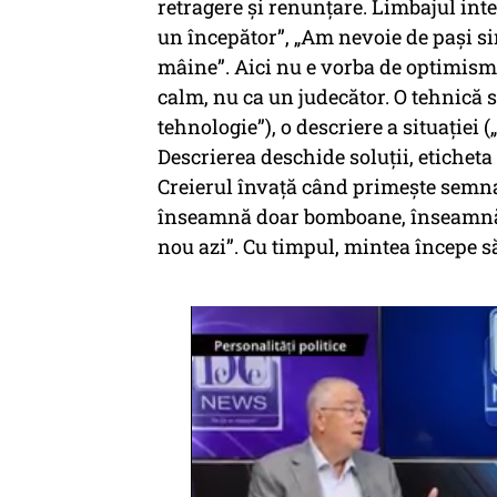
retragere și renunțare. Limbajul inte
un începător”, „Am nevoie de pași si
mâine”. Aici nu e vorba de optimism a
calm, nu ca un judecător. O tehnică sc
tehnologie”), o descriere a situației
Descrierea deschide soluții, eticheta 
Creierul învață când primește semn
înseamnă doar bomboane, înseamnă ș
nou azi”. Cu timpul, mintea începe s