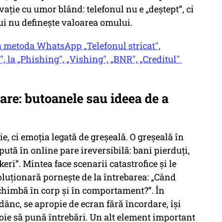
ație cu umor blând: telefonul nu e „deștept”, ci
 lui nu definește valoarea omului.
la metoda WhatsApp „Telefonul stricat",
, la „Phishing", „Vishing", „BNR", „Creditul"
are: butoanele sau ideea de a
ie, ci emoția legată de greșeală. O greșeală în
pută în online pare ireversibilă: bani pierduți,
keri”. Mintea face scenarii catastrofice și le
soluționară pornește de la întrebarea: „Când
schimbă în corp și în comportament?”. În
nc, se apropie de ecran fără încordare, își
voie să pună întrebări. Un alt element important