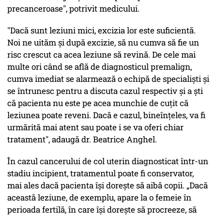
precanceroase", potrivit medicului.
"Dacă sunt leziuni mici, excizia lor este suficientă.
Noi ne uităm și după excizie, să nu cumva să fie un
risc crescut ca acea leziune să revină. De cele mai
multe ori când se află de diagnosticul premalign,
cumva imediat se alarmează o echipă de specialiști și
se întrunesc pentru a discuta cazul respectiv și a ști
că pacienta nu este pe acea munchie de cuțit că
leziunea poate reveni. Dacă e cazul, bineînțeles, va fi
urmărită mai atent sau poate i se va oferi chiar
tratament", adaugă dr. Beatrice Anghel.
În cazul cancerului de col uterin diagnosticat într-un
stadiu incipient, tratamentul poate fi conservator,
mai ales dacă pacienta își dorește să aibă copii. „Dacă
această leziune, de exemplu, apare la o femeie în
perioada fertilă, în care își dorește să procreeze, să