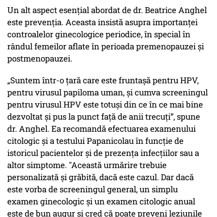
Un alt aspect esențial abordat de dr. Beatrice Anghel
este prevenția. Aceasta insistă asupra importanței
controalelor ginecologice periodice, în special în
rândul femeilor aflate în perioada premenopauzei și
postmenopauzei.
„Suntem într-o țară care este fruntașă pentru HPV,
pentru virusul papiloma uman, și cumva screeningul
pentru virusul HPV este totuși din ce în ce mai bine
dezvoltat și pus la punct față de anii trecuți”, spune
dr. Anghel. Ea recomandă efectuarea examenului
citologic și a testului Papanicolau în funcție de
istoricul pacientelor și de prezența infecțiilor sau a
altor simptome. "Această urmărire trebuie
personalizată și grăbită, dacă este cazul. Dar dacă
este vorba de screeningul general, un simplu
examen ginecologic și un examen citologic anual
este de bun augur și cred că poate preveni leziunile