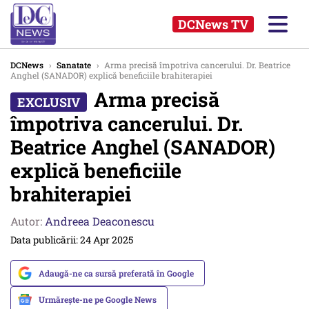
DCNews TV
DCNews
›
Sanatate
›
Arma precisă împotriva cancerului. Dr. Beatrice
Anghel (SANADOR) explică beneficiile brahiterapiei
Arma precisă
împotriva cancerului. Dr.
Beatrice Anghel (SANADOR)
explică beneficiile
brahiterapiei
Autor:
Andreea Deaconescu
Data publicării: 24 Apr 2025
Adaugă-ne ca sursă preferată în Google
Urmărește-ne pe Google News