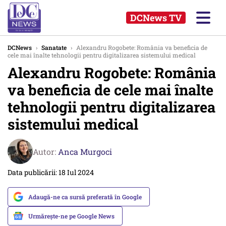
DCNews TV
DCNews
›
Sanatate
›
Alexandru Rogobete: România va beneficia de
cele mai înalte tehnologii pentru digitalizarea sistemului medical
Alexandru Rogobete: România
va beneficia de cele mai înalte
tehnologii pentru digitalizarea
sistemului medical
Autor:
Anca Murgoci
Data publicării: 18 Iul 2024
Adaugă-ne ca sursă preferată în Google
Urmărește-ne pe Google News