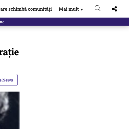
are schimbă comunități
Mai mult
▼
ație
le News