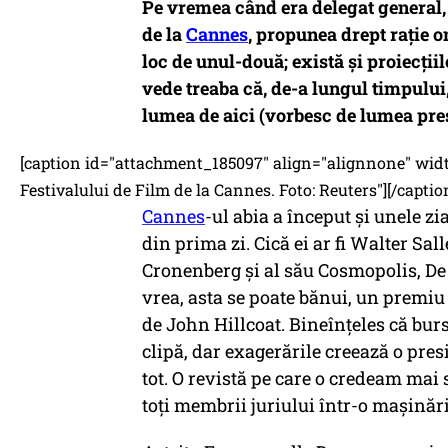
Pe vremea când era delegat general, 
de la
Cannes
, propunea drept rație on
loc de unul-două; există și proiecțiil
vede treaba că, de-a lungul timpului,
lumea de aici (vorbesc de lumea pre
[caption id="attachment_185097" align="alignnone" width
Festivalului de Film de la Cannes. Foto: Reuters"][/captio
Cannes
-ul abia a început și unele z
din prima zi. Cică ei ar fi Walter Sa
Cronenberg și al său Cosmopolis, De r
vrea, asta se poate bănui, un premiu
de John Hillcoat. Bineînțeles că burs
clipă, dar exagerările creează o pres
tot. O revistă pe care o credeam mai
toți membrii juriului într-o mașinărie