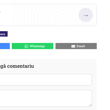
.
→
oara
WhatsApp
Email
gă comentariu