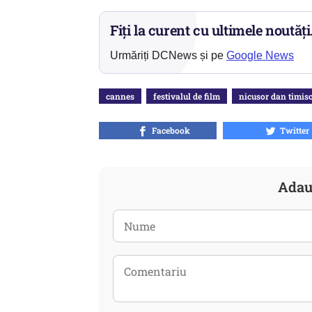
Fiți la curent cu ultimele noutăți
Urmăriți DCNews și pe
Google News
cannes
festivalul de film
nicusor dan timis
Facebook
Twitter
Adau