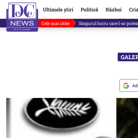
Ultimele știri
Politică
Război
Cri
Cele mai citite
Ce se întâmplă cu primul bulet
Ad