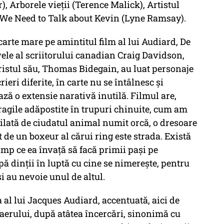
, Arborele vieții (Terence Malick), Artistul
 We Need to Talk about Kevin (Lyne Ramsay).
arte mare pe amintitul film al lui Audiard, De
uvele al scriitorului canadian Craig Davidson,
ristul său, Thomas Bidegain, au luat personaje
ieri diferite, în carte nu se întâlnesc și
ză o extensie narativă inutilă. Filmul are,
fragile adăpostite în trupuri chinuite, cum am
tilată de ciudatul animal numit orcă, o dresoare
t de un boxeur al cărui ring este strada. Există
 timp ce ea învață să facă primii pași pe
ipă dinții în luptă cu cine se nimerește, pentru
 au nevoie unul de altul.
a al lui Jacques Audiard, accentuată, aici de
 aerului, după atâtea încercări, sinonimă cu