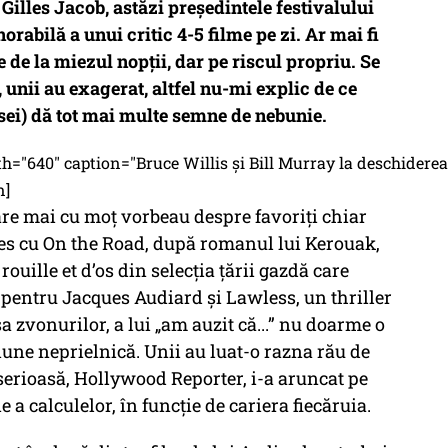
Gilles Jacob, astăzi președintele festivalului
orabilă a unui critic 4-5 filme pe zi. Ar mai fi
e de la miezul nopții, dar pe riscul propriu. Se
 unii au exagerat, altfel nu-mi explic de ce
sei) dă tot mai multe semne de nebunie.
="640" caption="Bruce Willis şi Bill Murray la deschiderea
n]
iare mai cu moț vorbeau despre favoriți chiar
lles cu On the Road, după romanul lui Kerouak,
ouille et d’os din selecția țării gazdă care
 pentru Jacques Audiard și Lawless, un thriller
a zvonurilor, a lui „am auzit că...” nu doarme o
iune neprielnică. Unii au luat-o razna rău de
 serioasă, Hollywood Reporter, i-a aruncat pe
 a calculelor, în funcție de cariera fiecăruia.