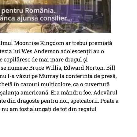
 filmul Moonrise Kingdom ar trebui premiată
antezia lui Wes Anderson adolescenții au o
se copilăresc de mai mare dragul și
ă se numesc Bruce Willis, Edward Norton, Bill
nu l-a văzut pe Murray la conferința de presă,
achetă în carouri multicolore, ca o cuvertură
șalanța americană. Era mândru foc. Adevărul
ate din dragoste pentru noi, spetcatorii. Poate a
nu am fost alungați de tot din regatul