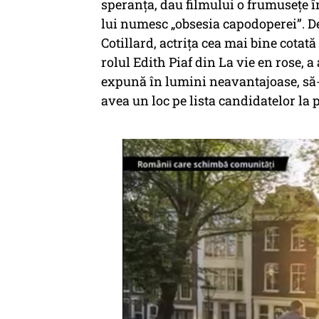
speranța, dau filmului o frumusețe î
lui numesc „obsesia capodoperei”. De 
Cotillard, actrița cea mai bine cotat
rolul Edith Piaf din La vie en rose, a
expună în lumini neavantajoase, să-ș
avea un loc pe lista candidatelor la 