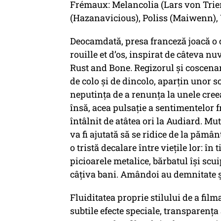
Frémaux: Melancolia (Lars von Trier)
(Hazanavicious), Poliss (Maiwenn),
Deocamdată, presa franceză joacă o c
rouille et d’os, inspirat de câteva n
Rust and Bone. Regizorul și coscena
de colo și de dincolo, aparțin unor scr
neputința de a renunța la unele creea
însă, acea pulsație a sentimentelor 
întâlnit de atâtea ori la Audiard. Mu
va fi ajutată să se ridice de la pămân
o tristă decalare între viețile lor: în
picioarele metalice, bărbatul își scu
câțiva bani. Amândoi au demnitate și
Fluiditatea proprie stilului de a film
subtile efecte speciale, transparența