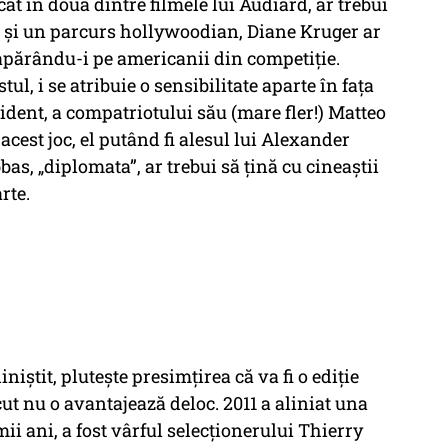
t în două dintre filmele lui Audiard, ar trebui
e și un parcurs hollywoodian, Diane Kruger ar
apărându-i pe americanii din competiție.
ul, i se atribuie o sensibilitate aparte în fața
ident, a compatriotului său (mare fler!) Matteo
acest joc, el putând fi alesul lui Alexander
s, „diplomata”, ar trebui să țină cu cineaștii
rte.
niștit, plutește presimțirea că va fi o ediție
ut nu o avantajează deloc. 2011 a aliniat una
mii ani, a fost vârful selecționerului Thierry