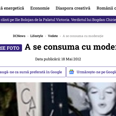
ză energetică
Economie
Diaspora creativă
Românii c
in electronic, decizia luată astăzi de Guvern pentru toți românii
DCNews
›
Lifestyle
›
Vedete
›
A se consuma cu moderație
A se consuma cu moder
Data publicării: 18 Mai 2012
augă-ne ca sursă preferată în Google
Urmărește-ne pe Goog