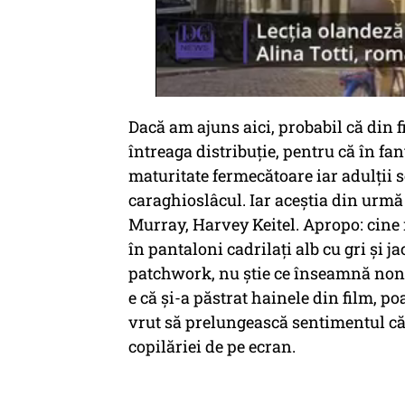
Dacă am ajuns aici, probabil că din
întreaga distribuție, pentru că în f
maturitate fermecătoare iar adulții 
caraghioslâcul. Iar aceștia din urm
Murray, Harvey Keitel. Apropo: cine 
în pantaloni cadrilați alb cu gri și j
patchwork, nu știe ce înseamnă non
e că și-a păstrat hainele din film, po
vrut să prelungească sentimentul că 
copilăriei de pe ecran.