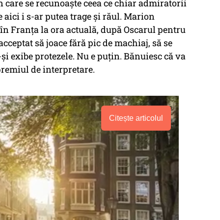
n care se recunoaște ceea ce chiar admiratorii
aici i s-ar putea trage și răul. Marion
ă în Franța la ora actuală, după Oscarul pentru
 acceptat să joace fără pic de machiaj, să se
i exibe protezele. Nu e puțin. Bănuiesc că va
premiul de interpretare.
Citește articolul