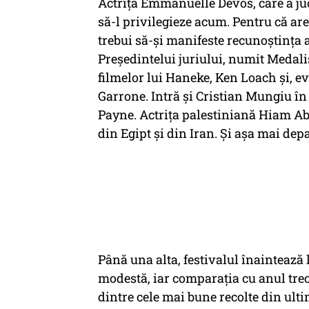
Actrița Emmanuelle Devos, care a juca
să-l privilegieze acum. Pentru că ar
trebui să-și manifeste recunoștința 
Președintelui juriului, numit Medalist
filmelor lui Haneke, Ken Loach și, ev
Garrone. Intră și Cristian Mungiu în 
Payne. Actrița palestiniană Hiam Abba
din Egipt și din Iran. Și așa mai depa
Până una alta, festivalul înaintează li
modestă, iar comparația cu anul trec
dintre cele mai bune recolte din ulti