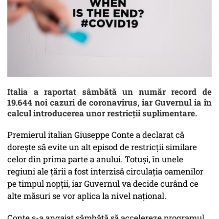
Italia a raportat sâmbătă un număr record de
19.644 noi cazuri de coronavirus, iar Guvernul ia în
calcul introducerea unor restricţii suplimentare.
Premierul italian Giuseppe Conte a declarat că
doreşte să evite un alt episod de restricţii similare
celor din prima parte a anului. Totuşi, în unele
regiuni ale ţării a fost interzisă circulaţia oamenilor
pe timpul nopţii, iar Guvernul va decide curând ce
alte măsuri se vor aplica la nivel naţional.
Conte s-a angajat sâmbătă să accelereze programul