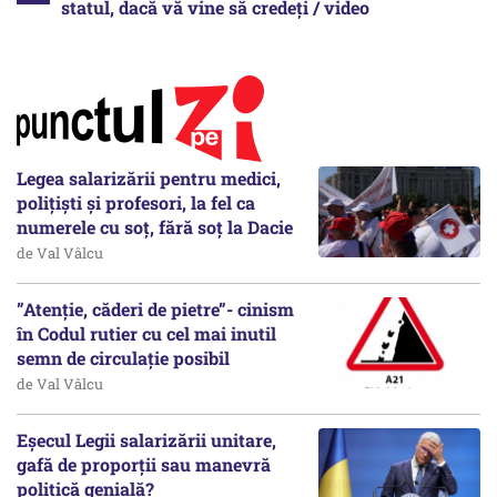
statul, dacă vă vine să credeți / video
Legea salarizării pentru medici,
polițiști și profesori, la fel ca
numerele cu soț, fără soț la Dacie
de Val Vâlcu
”Atenție, căderi de pietre”- cinism
în Codul rutier cu cel mai inutil
semn de circulație posibil
de Val Vâlcu
Eșecul Legii salarizării unitare,
gafă de proporții sau manevră
politică genială?