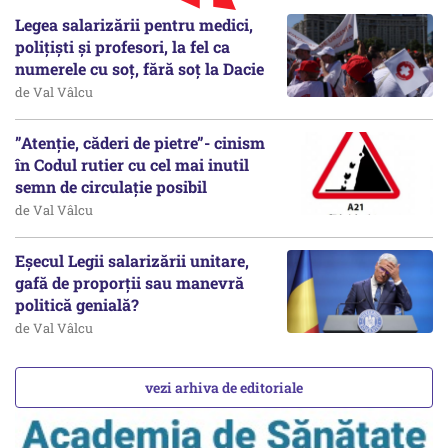
Legea salarizării pentru medici,
polițiști și profesori, la fel ca
numerele cu soț, fără soț la Dacie
de Val Vâlcu
”Atenție, căderi de pietre”- cinism
în Codul rutier cu cel mai inutil
semn de circulație posibil
de Val Vâlcu
Eșecul Legii salarizării unitare,
gafă de proporții sau manevră
politică genială?
de Val Vâlcu
vezi arhiva de editoriale