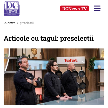
DCNews TV
DCNews
›
preselectii
Articole cu tagul: preselectii