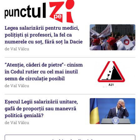
Legea salarizării pentru medici,
polițiști și profesori, la fel ca
numerele cu soț, fără soț la Dacie
de Val Vâlcu
”Atenție, căderi de pietre”- cinism
în Codul rutier cu cel mai inutil
semn de circulație posibil
de Val Vâlcu
Eșecul Legii salarizării unitare,
gafă de proporții sau manevră
politică genială?
de Val Vâlcu