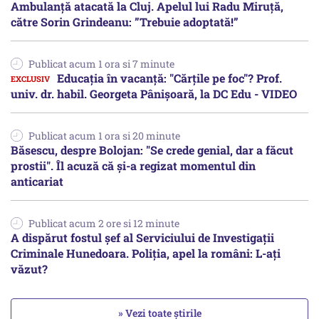
Ambulanță atacată la Cluj. Apelul lui Radu Miruţă,
către Sorin Grindeanu: ”Trebuie adoptată!”
Publicat acum 1 ora si 7 minute
Educația în vacanță: "Cărțile pe foc"? Prof.
univ. dr. habil. Georgeta Pânișoară, la DC Edu - VIDEO
Publicat acum 1 ora si 20 minute
Băsescu, despre Bolojan: "Se crede genial, dar a făcut
prostii". Îl acuză că și-a regizat momentul din
anticariat
Publicat acum 2 ore si 12 minute
A dispărut fostul șef al Serviciului de Investigații
Criminale Hunedoara. Poliția, apel la români: L-ați
văzut?
» Vezi toate știrile