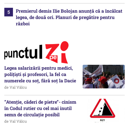
Premierul demis Ilie Bolojan anunță că a încălcat
legea, de două ori. Planuri de pregătire pentru
război
Legea salarizării pentru medici,
polițiști și profesori, la fel ca
numerele cu soț, fără soț la Dacie
de Val Vâlcu
”Atenție, căderi de pietre”- cinism
în Codul rutier cu cel mai inutil
semn de circulație posibil
de Val Vâlcu