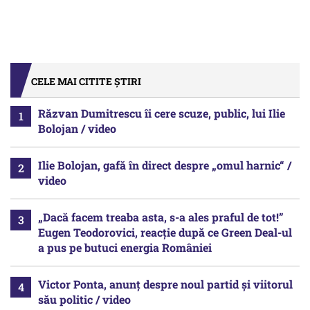
CELE MAI CITITE ȘTIRI
Răzvan Dumitrescu îi cere scuze, public, lui Ilie
Bolojan / video
Ilie Bolojan, gafă în direct despre „omul harnic“ /
video
„Dacă facem treaba asta, s-a ales praful de tot!”
Eugen Teodorovici, reacție după ce Green Deal-ul
a pus pe butuci energia României
Victor Ponta, anunț despre noul partid și viitorul
său politic / video