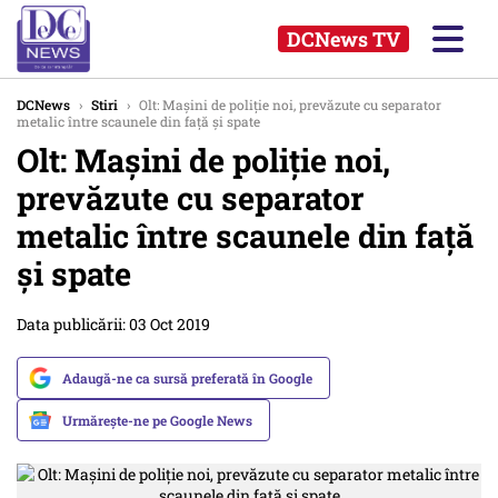
DCNews TV
DCNews
›
Stiri
›
Olt: Maşini de poliţie noi, prevăzute cu separator
metalic între scaunele din faţă şi spate
Olt: Maşini de poliţie noi,
prevăzute cu separator
metalic între scaunele din faţă
şi spate
Data publicării: 03 Oct 2019
Adaugă-ne ca sursă preferată în Google
Urmărește-ne pe Google News