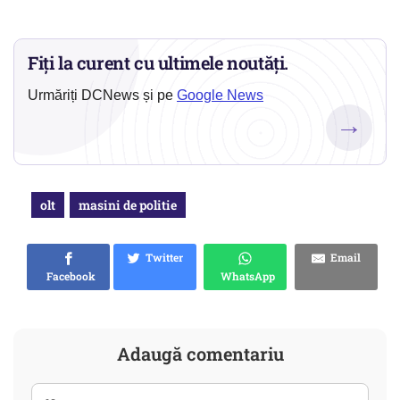
Fiți la curent cu ultimele noutăți.
Urmăriți DCNews și pe
Google News
→
olt
masini de politie
Twitter
Email
Facebook
WhatsApp
Adaugă comentariu