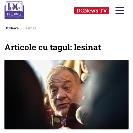
DCNews TV
DCNews
›
lesinat
Articole cu tagul: lesinat