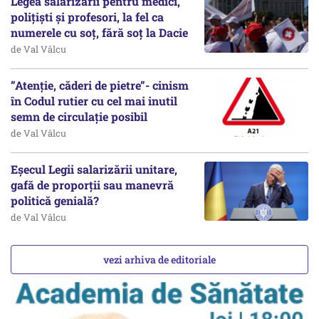
Legea salarizării pentru medici,
polițiști și profesori, la fel ca
numerele cu soț, fără soț la Dacie
de Val Vâlcu
”Atenție, căderi de pietre”- cinism
în Codul rutier cu cel mai inutil
semn de circulație posibil
de Val Vâlcu
Eșecul Legii salarizării unitare,
gafă de proporții sau manevră
politică genială?
de Val Vâlcu
vezi arhiva de editoriale