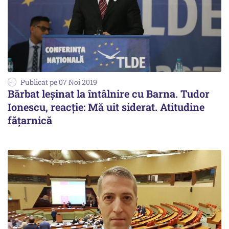
Publicat pe 07 Noi 2019
Bărbat leşinat la întâlnire cu Barna. Tudor
Ionescu, reacţie: Mă uit siderat. Atitudine
făţarnică