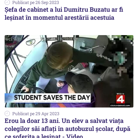
Publicat pe 26 Sep 2023
Șefa de cabinet a lui Dumitru Buzatu ar fi
leşinat în momentul arestării acestuia
Publicat pe 29 Apr 2023
Erou la doar 13 ani. Un elev a salvat viaţa
colegilor săi aflaţi în autobuzul şcolar, după
ce şoferiţa a leşinat - Video