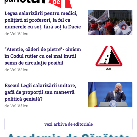
Legea salarizării pentru medici,
polițiști și profesori, la fel ca
numerele cu soț, fără soț la Dacie
de Val Vâlcu
”Atenție, căderi de pietre”- cinism
în Codul rutier cu cel mai inutil
semn de circulație posibil
de Val Vâlcu
Eșecul Legii salarizării unitare,
gafă de proporții sau manevră
politică genială?
de Val Vâlcu
vezi arhiva de editoriale