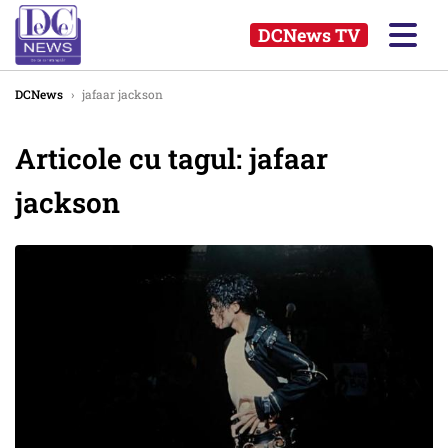
DCNews TV
DCNews
›
jafaar jackson
Articole cu tagul: jafaar
jackson