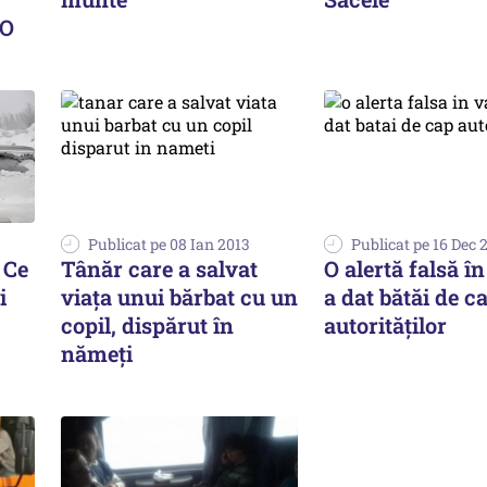
EO
Publicat pe 08 Ian 2013
Publicat pe 16 Dec 
 Ce
Tânăr care a salvat
O alertă falsă î
i
viața unui bărbat cu un
a dat bătăi de c
copil, dispărut în
autorităților
nămeți