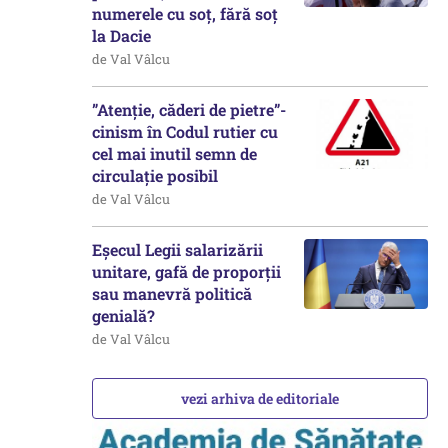
numerele cu soț, fără soț
la Dacie
de Val Vâlcu
”Atenție, căderi de pietre”-
cinism în Codul rutier cu
cel mai inutil semn de
circulație posibil
de Val Vâlcu
Eșecul Legii salarizării
unitare, gafă de proporții
sau manevră politică
genială?
de Val Vâlcu
vezi arhiva de editoriale