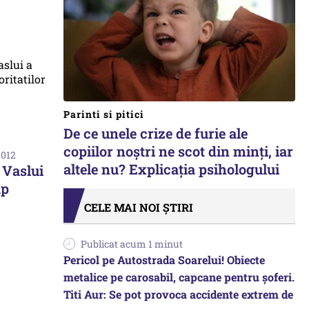
Parinti si pitici
De ce unele crize de furie ale
copiilor noștri ne scot din minți, iar
2012
altele nu? Explicația psihologului
n Vaslui
ap
CELE MAI NOI ȘTIRI
Publicat acum 1 minut
Pericol pe Autostrada Soarelui! Obiecte
metalice pe carosabil, capcane pentru șoferi.
Titi Aur: Se pot provoca accidente extrem de