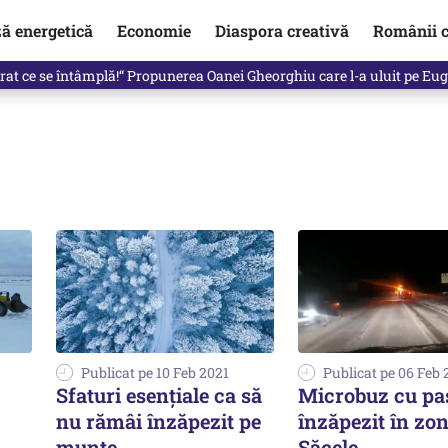
ză energetică
Economie
Diaspora creativă
Românii c
in electronic, decizia luată astăzi de Guvern pentru toți românii
Publicat pe 10 Feb 2021
Publicat pe 06 Feb
Sfaturi esenţiale ca să
Microbuz cu pas
nu rămâi înzăpezit pe
înzăpezit în zo
munte
Săcele