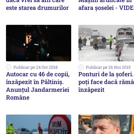
este starea drumurilor
afara şoselei - VID
Publicat pe 24 Oct 2018
Publicat pe 26 Noi 2015
Autocar cu 46 de copii,
Ponturi de la şoferi.
înzăpezit în Păltiniș.
poţi face dacă rămâ
Anunțul Jandarmeriei
înzăpezit
Române