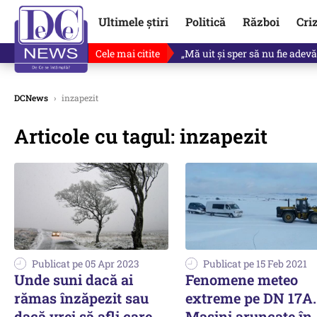
Ultimele știri
Politică
Război
Cri
Cele mai citite
Ce se întâmplă cu primul bulet
DCNews
›
inzapezit
Articole cu tagul: inzapezit
Publicat pe 05 Apr 2023
Publicat pe 15 Feb 2021
Unde suni dacă ai
Fenomene meteo
rămas înzăpezit sau
extreme pe DN 17A.
dacă vrei să afli care
Maşini aruncate în