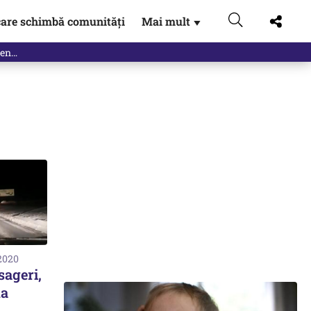
are schimbă comunități
Mai mult
▼
 2020
ageri,
na