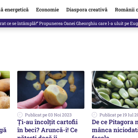
ză energetică
Economie
Diaspora creativă
Românii c
de premier. Cine ar putea conduce Guvernul din septembrie
Publicat pe 03 Noi 2023
Publicat pe 19 Iul 
Ți-au încolțit cartofii
De ce Pitagora 
ngă
în beci? Aruncă-i! Ce
mânca niciodat
pățești dacă îi
fasole