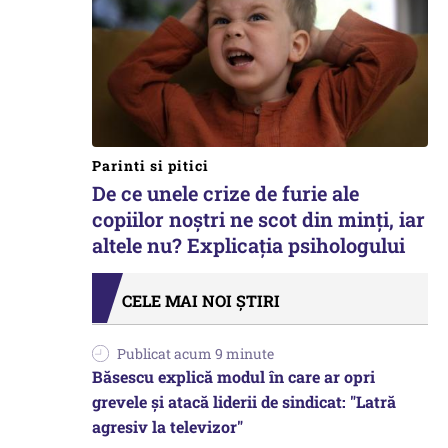
Parinti si pitici
De ce unele crize de furie ale
copiilor noștri ne scot din minți, iar
altele nu? Explicația psihologului
CELE MAI NOI ȘTIRI
Publicat acum 9 minute
Băsescu explică modul în care ar opri
grevele și atacă liderii de sindicat: "Latră
agresiv la televizor"