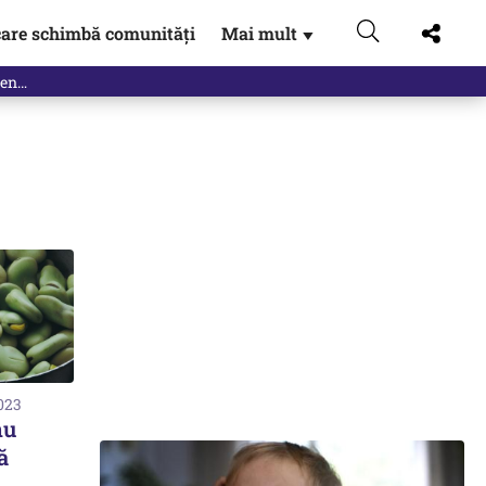
are schimbă comunități
Mai mult
▼
2023
nu
ă