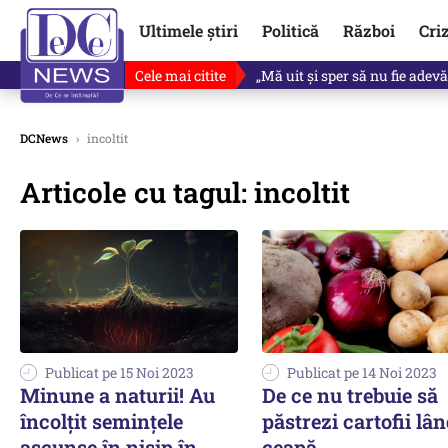
Ultimele știri
Politică
Război
Cri
Cele mai citite
Revine în scenă o propunere 
DCNews
›
incoltit
Articole cu tagul: incoltit
Publicat pe 15 Noi 2023
Publicat pe 14 Noi 2023
Minune a naturii! Au
De ce nu trebuie să
încolțit semințele
păstrezi cartofii lâ
ascunse în nisip în
ceapă