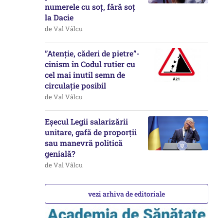
numerele cu soț, fără soț
la Dacie
de Val Vâlcu
”Atenție, căderi de pietre”-
cinism în Codul rutier cu
cel mai inutil semn de
circulație posibil
de Val Vâlcu
Eșecul Legii salarizării
unitare, gafă de proporții
sau manevră politică
genială?
de Val Vâlcu
vezi arhiva de editoriale