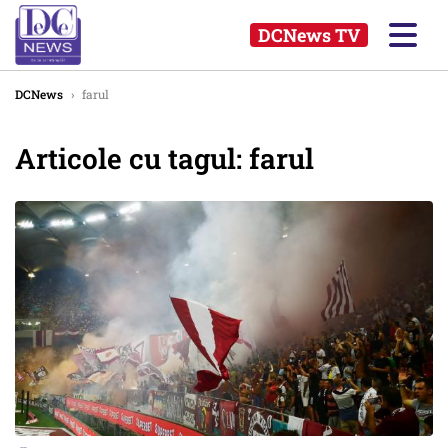
DCNews TV
DCNews
›
farul
Articole cu tagul: farul