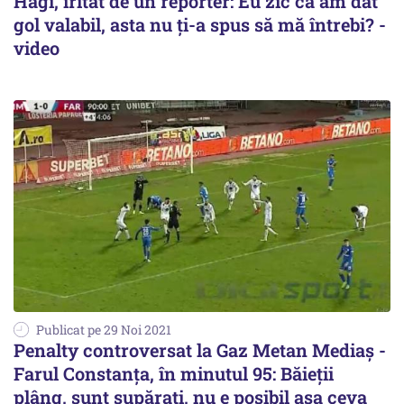
Hagi, iritat de un reporter: Eu zic că am dat
gol valabil, asta nu ți-a spus să mă întrebi? -
video
Publicat pe 29 Noi 2021
Penalty controversat la Gaz Metan Mediaş -
Farul Constanţa, în minutul 95: Băieţii
plâng, sunt supăraţi, nu e posibil aşa ceva