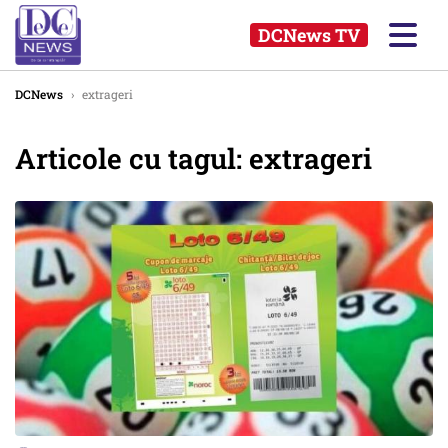
DCNews TV
DCNews
›
extrageri
Articole cu tagul: extrageri