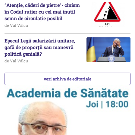
”Atenție, căderi de pietre”- cinism
în Codul rutier cu cel mai inutil
semn de circulație posibil
de Val Vâlcu
Eșecul Legii salarizării unitare,
gafă de proporții sau manevră
politică genială?
de Val Vâlcu
vezi arhiva de editoriale