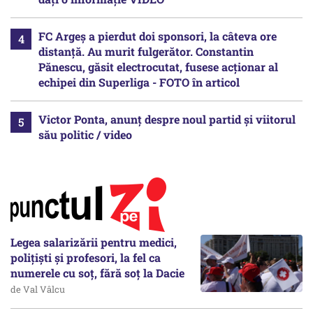
FC Argeș a pierdut doi sponsori, la câteva ore
distanță. Au murit fulgerător. Constantin
Pănescu, găsit electrocutat, fusese acționar al
echipei din Superliga - FOTO în articol
Victor Ponta, anunț despre noul partid și viitorul
său politic / video
Legea salarizării pentru medici,
polițiști și profesori, la fel ca
numerele cu soț, fără soț la Dacie
de Val Vâlcu