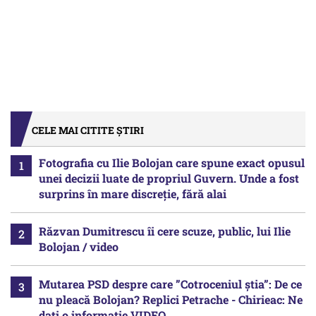
CELE MAI CITITE ȘTIRI
Fotografia cu Ilie Bolojan care spune exact opusul
unei decizii luate de propriul Guvern. Unde a fost
surprins în mare discreție, fără alai
Răzvan Dumitrescu îi cere scuze, public, lui Ilie
Bolojan / video
Mutarea PSD despre care ”Cotroceniul știa”: De ce
nu pleacă Bolojan? Replici Petrache - Chirieac: Ne
dați o informație VIDEO