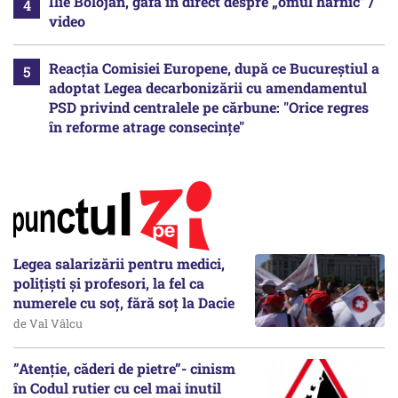
Ilie Bolojan, gafă în direct despre „omul harnic“ /
video
Reacția Comisiei Europene, după ce Bucureștiul a
adoptat Legea decarbonizării cu amendamentul
PSD privind centralele pe cărbune: "Orice regres
în reforme atrage consecințe"
Legea salarizării pentru medici,
polițiști și profesori, la fel ca
numerele cu soț, fără soț la Dacie
de Val Vâlcu
”Atenție, căderi de pietre”- cinism
în Codul rutier cu cel mai inutil