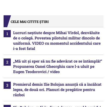
CELE MAI CITITE ȘTIRI
Lucruri neștiute despre Mihai Vîrdol, dezvăluite
de o colegă. Povestea pilotului militar dincolo de
uniformă. VIDEO cu momentul accidentului care
i-a fost fatal
„Mă uit și sper să nu fie adevărat ce se întâmplă!“
Propunerea Oanei Gheorghiu care l-a uluit pe
Eugen Teodorovici / video
Premierul demis Ilie Bolojan anunță că a încălcat
legea, de două ori. Planuri de pregătire pentru
război