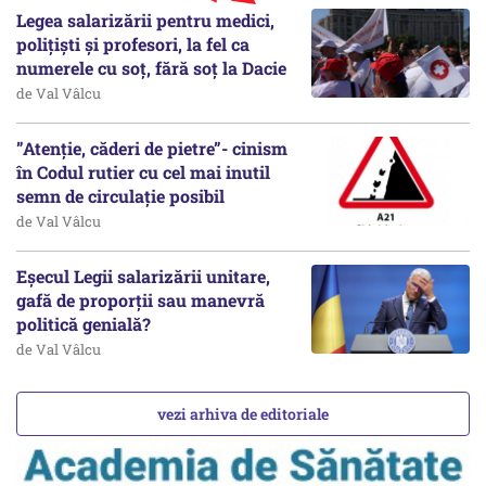
Legea salarizării pentru medici,
polițiști și profesori, la fel ca
numerele cu soț, fără soț la Dacie
de Val Vâlcu
”Atenție, căderi de pietre”- cinism
în Codul rutier cu cel mai inutil
semn de circulație posibil
de Val Vâlcu
Eșecul Legii salarizării unitare,
gafă de proporții sau manevră
politică genială?
de Val Vâlcu
vezi arhiva de editoriale