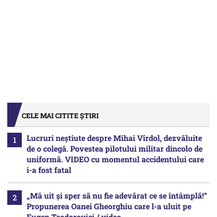
CELE MAI CITITE ȘTIRI
Lucruri neștiute despre Mihai Vîrdol, dezvăluite
de o colegă. Povestea pilotului militar dincolo de
uniformă. VIDEO cu momentul accidentului care
i-a fost fatal
„Mă uit și sper să nu fie adevărat ce se întâmplă!“
Propunerea Oanei Gheorghiu care l-a uluit pe
Eugen Teodorovici / video