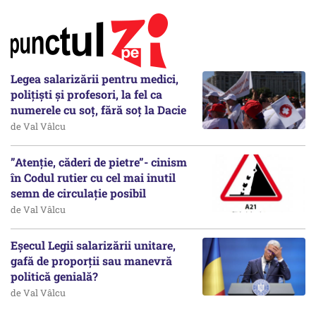
Legea salarizării pentru medici,
polițiști și profesori, la fel ca
numerele cu soț, fără soț la Dacie
de Val Vâlcu
”Atenție, căderi de pietre”- cinism
în Codul rutier cu cel mai inutil
semn de circulație posibil
de Val Vâlcu
Eșecul Legii salarizării unitare,
gafă de proporții sau manevră
politică genială?
de Val Vâlcu