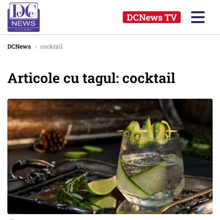
DCNews TV
DCNews
›
cocktail
Articole cu tagul: cocktail