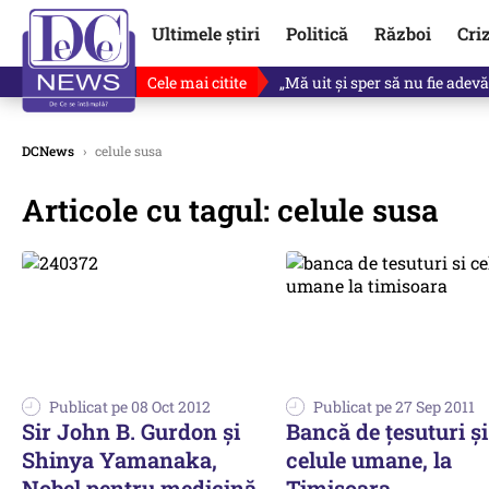
Ultimele știri
Politică
Război
Cri
Cele mai citite
Ce se întâmplă cu primul bulet
DCNews
›
celule susa
Articole cu tagul: celule susa
Publicat pe 08 Oct 2012
Publicat pe 27 Sep 2011
Sir John B. Gurdon şi
Bancă de ţesuturi şi
Shinya Yamanaka,
celule umane, la
Nobel pentru medicină
Timişoara