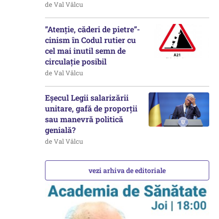
de Val Vâlcu
”Atenție, căderi de pietre”-
cinism în Codul rutier cu
cel mai inutil semn de
circulație posibil
de Val Vâlcu
Eșecul Legii salarizării
unitare, gafă de proporții
sau manevră politică
genială?
de Val Vâlcu
vezi arhiva de editoriale