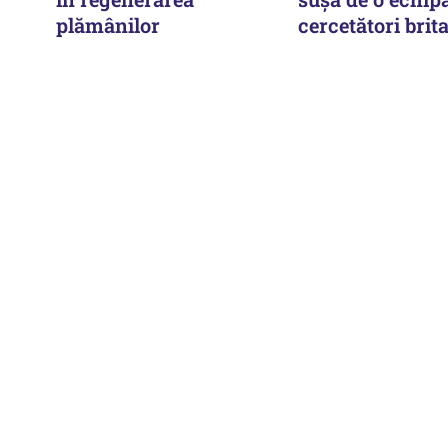
plămânilor
cercetători brit