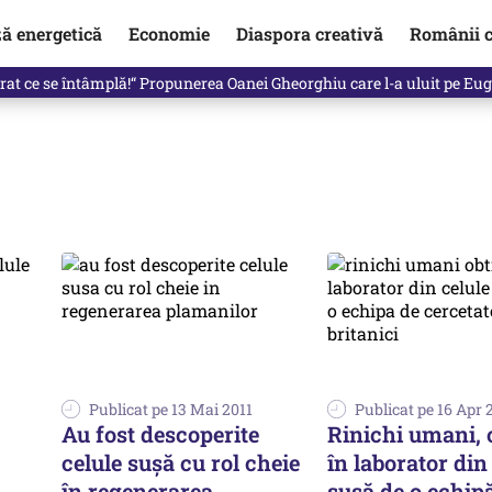
ză energetică
Economie
Diaspora creativă
Românii c
in electronic, decizia luată astăzi de Guvern pentru toți românii
Publicat pe 13 Mai 2011
Publicat pe 16 Apr 
Au fost descoperite
Rinichi umani, 
celule suşă cu rol cheie
în laborator din
în regenerarea
suşă de o echip