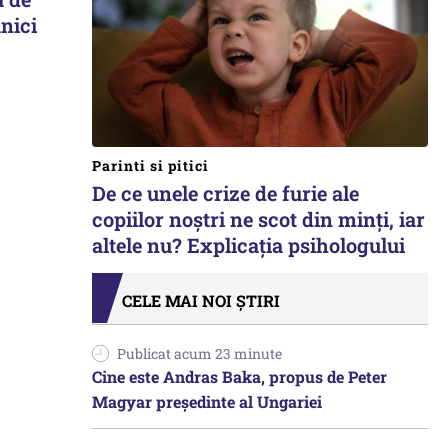
anici
Parinti si pitici
De ce unele crize de furie ale
copiilor noștri ne scot din minți, iar
altele nu? Explicația psihologului
CELE MAI NOI ȘTIRI
Publicat acum 23 minute
Cine este Andras Baka, propus de Peter
Magyar președinte al Ungariei