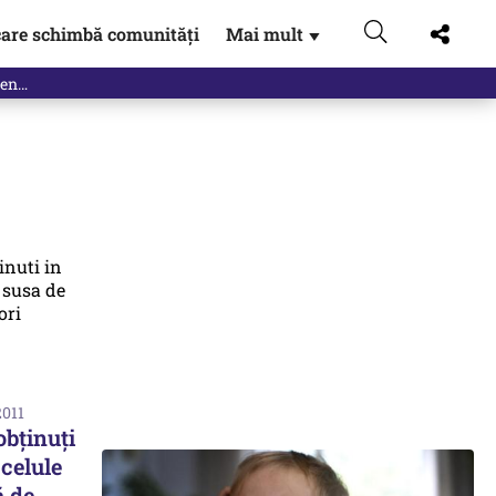
are schimbă comunități
Mai mult
▼
2011
obţinuţi
 celule
ă de