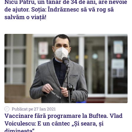
Nicu Pătru, un tânăr de 34 de ani, are nevoie
de ajutor. Soția: Îndrăznesc să vă rog să
salvăm o viață!
Publicat pe 27 Ian 2021
Vaccinare fără programare la Buftea. Vlad
Voiculescu: E un cântec „Și seara, și
dimineața”