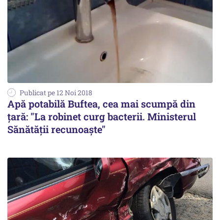
Publicat pe 12 Noi 2018
Apă potabilă Buftea, cea mai scumpă din
țară: "La robinet curg bacterii. Ministerul
Sănătății recunoaște"