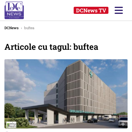
DCNews TV
DCNews
›
buftea
Articole cu tagul: buftea