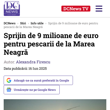
DCNews TV
DCNews
›
Stiri
›
Info utile
›
Sprijin de 9 milioane de euro pentru
pescarii de la Marea Neagră
Sprijin de 9 milioane de euro
pentru pescarii de la Marea
Neagră
Autor:
Alexandra Firescu
Data publicării: 16 Iun 2025
Adaugă-ne ca sursă preferată în Google
Urmărește-ne pe Google News