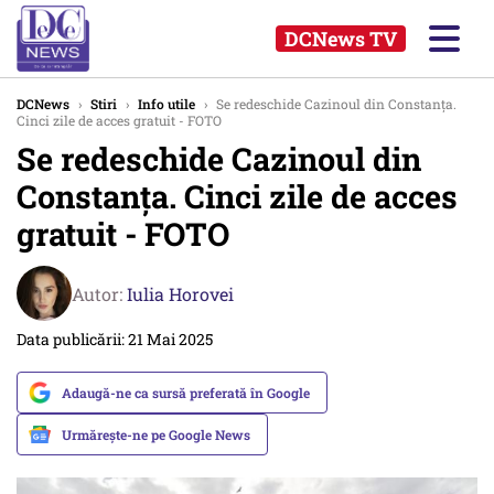
DCNews TV
DCNews
›
Stiri
›
Info utile
›
Se redeschide Cazinoul din Constanța.
Cinci zile de acces gratuit - FOTO
Se redeschide Cazinoul din
Constanța. Cinci zile de acces
gratuit - FOTO
Autor:
Iulia Horovei
Data publicării: 21 Mai 2025
Adaugă-ne ca sursă preferată în Google
Urmărește-ne pe Google News