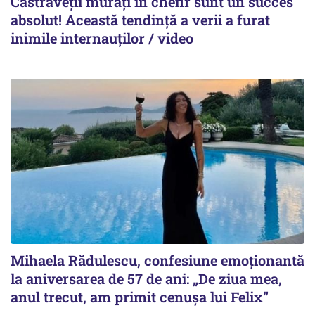
Castraveții murați în chefir sunt un succes
absolut! Această tendință a verii a furat
inimile internauților / video
Mihaela Rădulescu, confesiune emoționantă
la aniversarea de 57 de ani: „De ziua mea,
anul trecut, am primit cenușa lui Felix”