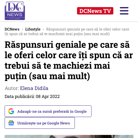
DCNews TV
DCNews
›
Lifestyle
›
Răspunsuri geniale pe care să le oferi celor care
îți spun că ar trebui să te machiezi mai puțin (sau mai mult)
Răspunsuri geniale pe care să
le oferi celor care îți spun că ar
trebui să te machiezi mai
puțin (sau mai mult)
Autor:
Elena Didila
Data publicării: 08 Apr 2022
Adaugă-ne ca sursă preferată în Google
Urmărește-ne pe Google News