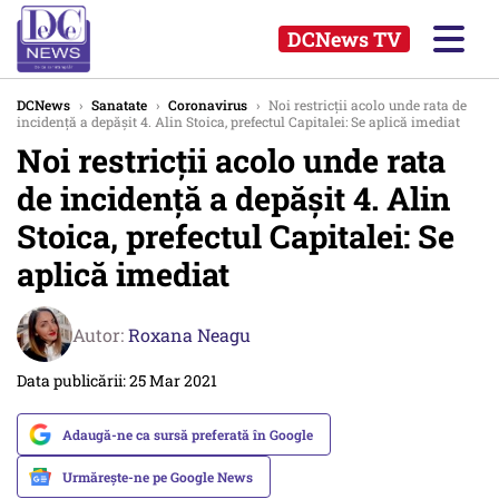
DCNews TV
DCNews
›
Sanatate
›
Coronavirus
›
Noi restricții acolo unde rata de
incidență a depășit 4. Alin Stoica, prefectul Capitalei: Se aplică imediat
Noi restricții acolo unde rata
de incidență a depășit 4. Alin
Stoica, prefectul Capitalei: Se
aplică imediat
Autor:
Roxana Neagu
Data publicării: 25 Mar 2021
Adaugă-ne ca sursă preferată în Google
Urmărește-ne pe Google News