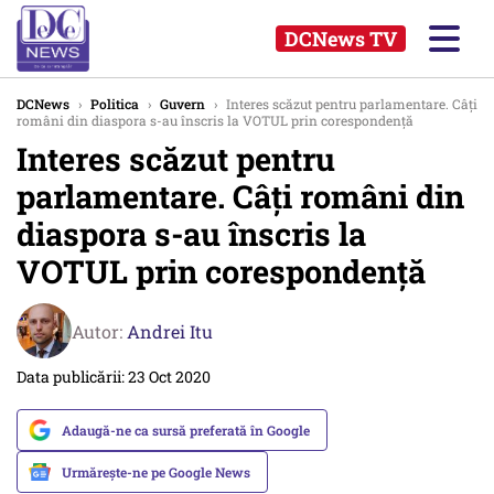
DCNews TV
DCNews
›
Politica
›
Guvern
›
Interes scăzut pentru parlamentare. Câți
români din diaspora s-au înscris la VOTUL prin corespondență
Interes scăzut pentru
parlamentare. Câți români din
diaspora s-au înscris la
VOTUL prin corespondență
Autor:
Andrei Itu
Data publicării: 23 Oct 2020
Adaugă-ne ca sursă preferată în Google
Urmărește-ne pe Google News