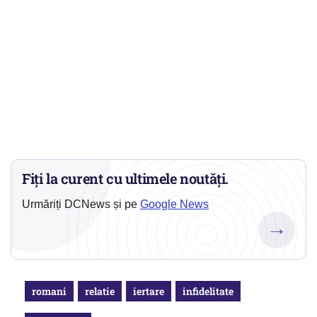
Fiți la curent cu ultimele noutăți.
Urmăriți DCNews și pe
Google News
→
romani
relatie
iertare
infidelitate