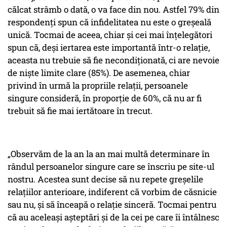
călcat strâmb o dată, o va face din nou. Astfel 79% din
respondenți spun că infidelitatea nu este o greșeală
unică. Tocmai de aceea, chiar și cei mai înțelegători
spun că, deși iertarea este importantă într-o relație,
aceasta nu trebuie să fie necondiționată, ci are nevoie
de niște limite clare (85%). De asemenea, chiar
privind în urmă la propriile relații, persoanele
singure consideră, în proporție de 60%, că nu ar fi
trebuit să fie mai iertătoare în trecut.
„Observăm de la an la an mai multă determinare în
rândul persoanelor singure care se înscriu pe site-ul
nostru. Acestea sunt decise să nu repete greșelile
relațiilor anterioare, indiferent că vorbim de căsnicie
sau nu, și să înceapă o relație sinceră. Tocmai pentru
că au aceleași așteptări și de la cei pe care îi întâlnesc