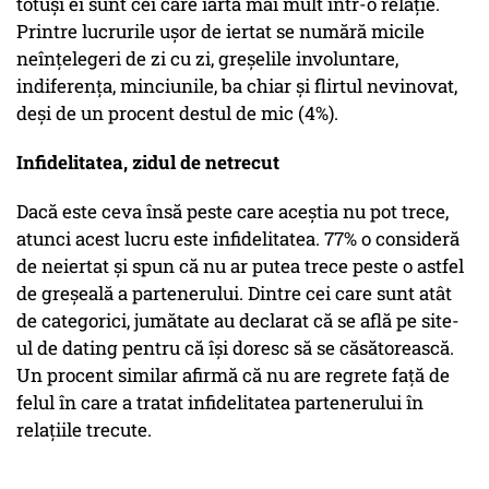
totuși ei sunt cei care iartă mai mult într-o relație.
Printre lucrurile ușor de iertat se numără micile
neînțelegeri de zi cu zi, greșelile involuntare,
indiferența, minciunile, ba chiar și flirtul nevinovat,
deși de un procent destul de mic (4%).
Infidelitatea, zidul de netrecut
Dacă este ceva însă peste care aceștia nu pot trece,
atunci acest lucru este infidelitatea. 77% o consideră
de neiertat și spun că nu ar putea trece peste o astfel
de greșeală a partenerului. Dintre cei care sunt atât
de categorici, jumătate au declarat că se află pe site-
ul de dating pentru că își doresc să se căsătorească.
Un procent similar afirmă că nu are regrete față de
felul în care a tratat infidelitatea partenerului în
relațiile trecute.