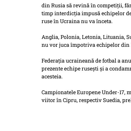
din Rusia să revină în competiţii, f
timp interdicţia impusă echipelor de
ruse în Ucraina nu va înceta.
Anglia, Polonia, Letonia, Lituania, 
nu vor juca împotriva echipelor din 
Federaţia ucraineană de fotbal a anun
prezente echipe ruseşti şi a condam
acesteia.
Campionatele Europene Under-17, ma
viitor în Cipru, respectiv Suedia, p