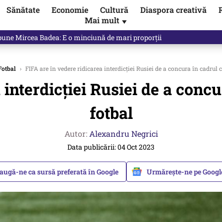
Sănătate
Economie
Cultură
Diaspora creativă
Mai mult
▼
 Ponta, Chirieac anticipa totul. Cine este acum în pericol / VIDEO
Fotbal
›
FIFA are în vedere ridicarea interdicției Rusiei de a concura în cadrul c
 interdicției Rusiei de a concu
fotbal
Autor:
Alexandru Negrici
Data publicării: 04 Oct 2023
augă-ne ca sursă preferată în Google
Urmărește-ne pe Goog