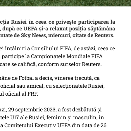
cția Rusiei în ceea ce privește participarea la
al, după ce UEFA și-a relaxat poziția săptămâna
ntate de Sky News, miercuri, citate de Reuters.
ei întâlniri a Consiliului FIFA, de astăzi, ceea ce
să participe la Campionatele Mondiale FIFA
 care se califică, conform surselor Reuters.
âne de Fotbal a decis, vinerea trecută, ca
ficial sau amical, cu selecţionatele Rusiei,
l oficial al FRF.
zi, 29 septembrie 2023, a fost dezbătută şi
tele U17 ale Rusiei, feminin şi masculin, în
zia Comitetului Executiv UEFA din data de 26