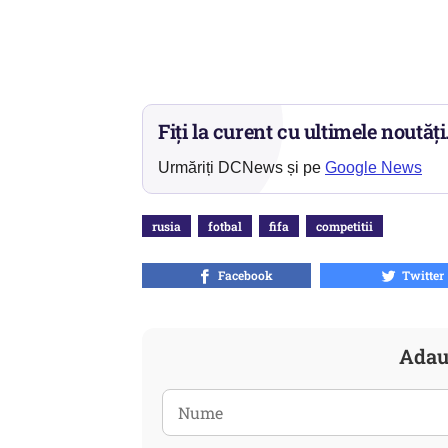
Fiți la curent cu ultimele noutăți
Urmăriți DCNews și pe
Google News
rusia
fotbal
fifa
competitii
Facebook
Twitter
Adau