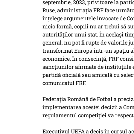
septembrie, 2023, privitoare la parti
Ruse, administraţia FRF face următo
înţelege argumentele invocate de Com
nicio formă, copiii nu ar trebui să s
autorităţilor unui stat. În acelaşi ti
general, nu pot fi rupte de valorile j
transformat Europa într-un spaţiu al p
economice. În consecinţă, FRF conside
sancţiunilor afirmate de instituţiile
partidă oficială sau amicală cu selecţ
comunicatul FRF.
Federaţia Română de Fotbal a preciza
implementarea acestei decizii a Co
regulamentul competiţiei va respecta 
Executivul UEFA a decis în cursul a