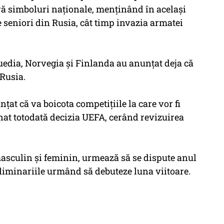
ără simboluri naţionale, menţinând în acelaşi
 seniori din Rusia, cât timp invazia armatei
Suedia, Norvegia şi Finlanda au anunţat deja că
Rusia.
ţat că va boicota competiţiile la care vor fi
nat totodată decizia UEFA, cerând revizuirea
sculin şi feminin, urmează să se dispute anul
reliminariile urmând să debuteze luna viitoare.