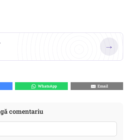
.
→
WhatsApp
Email
gă comentariu