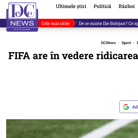
Ultimele știri
Politică
Război
Cele mai citite
Cu luni înainte de anunțul lui
DCNews
›
Sport
›
FIFA are în vedere ridicarea
Ad