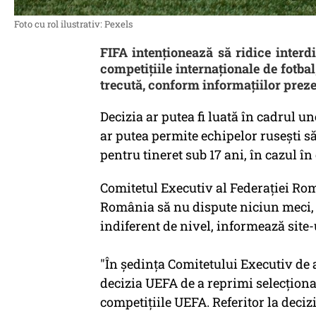
Foto cu rol ilustrativ: Pexels
FIFA intenționează să ridice interdi
competițiile internaționale de fotb
trecută, conform informațiilor preze
Decizia ar putea fi luată în cadrul un
ar putea permite echipelor rusești 
pentru tineret sub 17 ani, în cazul în
Comitetul Executiv al Federaţiei Rom
România să nu dispute niciun meci, o
indiferent de nivel, informează site-u
"În şedinţa Comitetului Executiv de a
decizia UEFA de a reprimi selecţiona
competiţiile UEFA. Referitor la deci