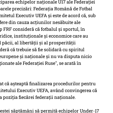
ciparea echipelor naţionale U17 ale Federaţiei
arele precizări: Federaţia Română de Fotbal
itetul Executiv UEFA şi este de acord că, sub
ufere din cauza acţiunilor nesăbuite ale
mp FRF consideră că fotbalul şi sportul, în
uridice, instituţionale şi economice care au
ăcii, al libertăţii şi al prosperităţii
ră că trebuie să fie solidară cu spiritul
 europene şi naţionale şi nu va disputa nicio
ionate ale Federaţiei Ruse", se arată în
t că aşteaptă finalizarea procedurilor pentru
mitetului Executiv UEFA, având convingerea că
poziţia fiecărei federaţii naţionale.
cestei săptămâni să permită echipelor Under-17