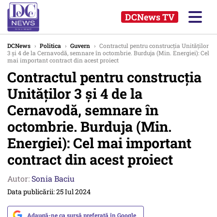
DCNews TV
DCNews
›
Politica
›
Guvern
›
Contractul pentru construcția Unităților
3 și 4 de la Cernavodă, semnare în octombrie. Burduja (Min. Energiei): Cel
mai important contract din acest proiect
Contractul pentru construcția
Unităților 3 și 4 de la
Cernavodă, semnare în
octombrie. Burduja (Min.
Energiei): Cel mai important
contract din acest proiect
Autor:
Sonia Baciu
Data publicării: 25 Iul 2024
Adaugă-ne ca sursă preferată în Google