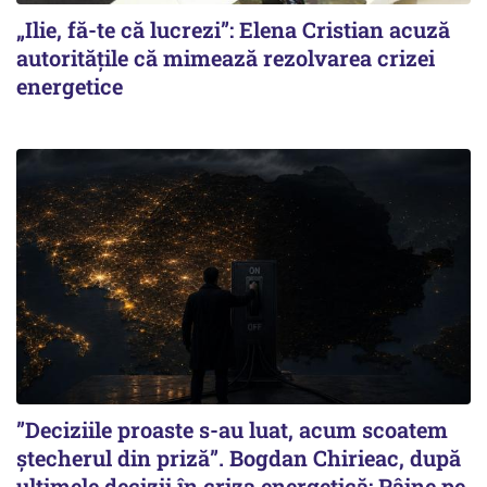
„Ilie, fă-te că lucrezi”: Elena Cristian acuză
autoritățile că mimează rezolvarea crizei
energetice
”Deciziile proaste s-au luat, acum scoatem
ștecherul din priză”. Bogdan Chirieac, după
ultimele decizii în criza energetică: Pâine pe