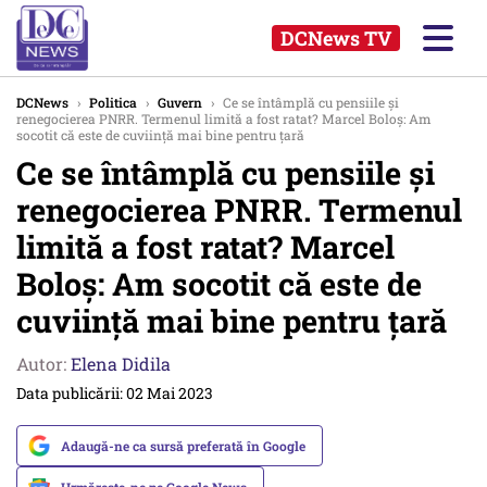
DCNews TV
DCNews
›
Politica
›
Guvern
›
Ce se întâmplă cu pensiile și
renegocierea PNRR. Termenul limită a fost ratat? Marcel Boloș: Am
socotit că este de cuviință mai bine pentru țară
Ce se întâmplă cu pensiile și
renegocierea PNRR. Termenul
limită a fost ratat? Marcel
Boloș: Am socotit că este de
cuviință mai bine pentru țară
Autor:
Elena Didila
Data publicării: 02 Mai 2023
Adaugă-ne ca sursă preferată în Google