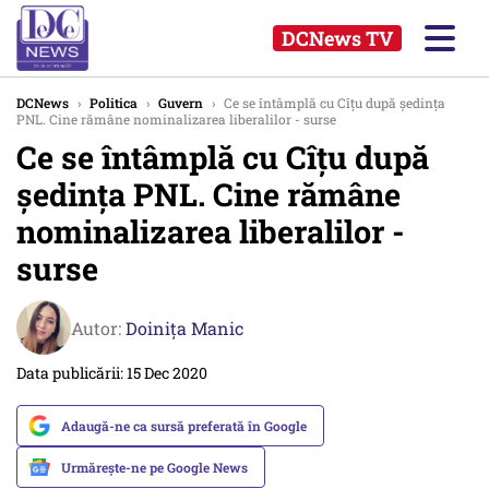
DCNews TV
DCNews
›
Politica
›
Guvern
›
Ce se întâmplă cu Cîţu după şedinţa
PNL. Cine rămâne nominalizarea liberalilor - surse
Ce se întâmplă cu Cîţu după
şedinţa PNL. Cine rămâne
nominalizarea liberalilor -
surse
Autor:
Doinița Manic
Data publicării: 15 Dec 2020
Adaugă-ne ca sursă preferată în Google
Urmărește-ne pe Google News