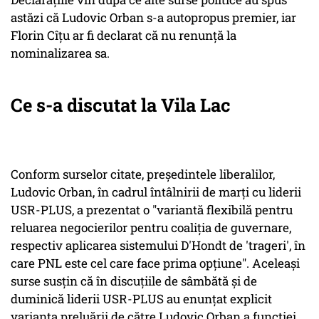
astăzi că Ludovic Orban s-a autopropus premier, iar
Florin Cîțu ar fi declarat că nu renunță la
nominalizarea sa.
Ce s-a discutat la Vila Lac
Conform surselor citate, preşedintele liberalilor,
Ludovic Orban, în cadrul întâlnirii de marţi cu liderii
USR-PLUS, a prezentat o "variantă flexibilă pentru
reluarea negocierilor pentru coaliţia de guvernare,
respectiv aplicarea sistemului D'Hondt de 'trageri', în
care PNL este cel care face prima opţiune". Aceleaşi
surse susţin că în discuţiile de sâmbătă şi de
duminică liderii USR-PLUS au enunţat explicit
varianta preluării de către Ludovic Orban a funcţiei