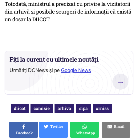
Totodată, ministrul a precizat cu privire la vizitatorii
din arhivă și posibile scurgeri de informații că există
un dosar la DIICOT.
Fiți la curent cu ultimele noutăți.
Urmăriți DCNews și pe
Google News
→
diicot
comisie
arhiva
sipa
orniss
Twitter
Email
Facebook
WhatsApp