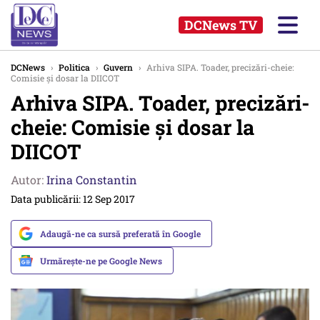
DCNews TV
DCNews
›
Politica
›
Guvern
›
Arhiva SIPA. Toader, precizări-cheie:
Comisie și dosar la DIICOT
Arhiva SIPA. Toader, precizări-
cheie: Comisie și dosar la
DIICOT
Autor:
Irina Constantin
Data publicării: 12 Sep 2017
Adaugă-ne ca sursă preferată în Google
Urmărește-ne pe Google News