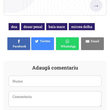
→
dna
dosar penal
baia mare
mircea dolha
Twitter
Email
Facebook
WhatsApp
Adaugă comentariu