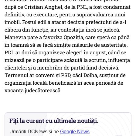
după ce Cristian Anghel, de la PNL, a fost condamnat
definitiv, cu executare, pentru supraevaluarea unui
imobil. Fostul edil a atacat decizia prefectului de a-l
elibera din funcție, iar contestația încă se judecă.
Manevra pare a favoriza Opoziția, care speră ca până
în toamnă să se facă simțite măsurile de austeritate.
PDL ar dori să organizeze alegeri în august, când se
mizează pe o participare scăzută la scrutin, influența
clientelei și a membrilor de partid fiind decisivă.
Termenul ar conveni și PSD, căci Dolha, susținut de
organizația locală, beneficiază în acea perioadă de
vacanța judecătorească.
Fiți la curent cu ultimele noutăți.
Urmăriți DCNews și pe
Google News