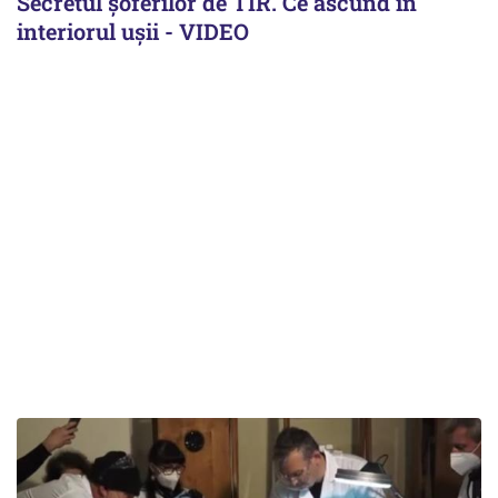
Secretul șoferilor de TIR. Ce ascund în
interiorul ușii - VIDEO