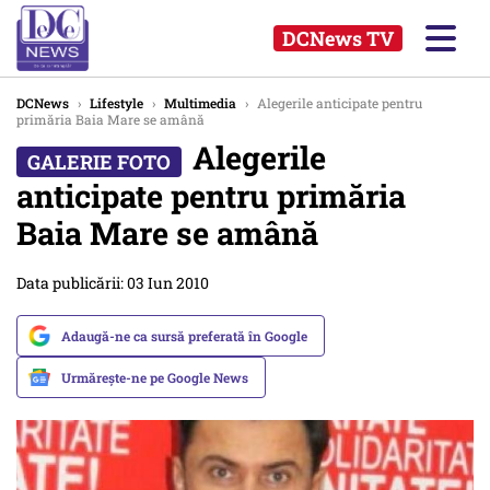
DCNews TV
DCNews
›
Lifestyle
›
Multimedia
›
Alegerile anticipate pentru
primăria Baia Mare se amână
Alegerile
anticipate pentru primăria
Baia Mare se amână
Data publicării: 03 Iun 2010
Adaugă-ne ca sursă preferată în Google
Urmărește-ne pe Google News