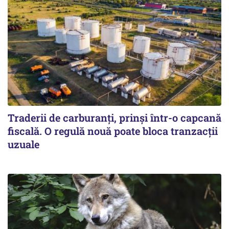
Traderii de carburanți, prinși într-o capcană
fiscală. O regulă nouă poate bloca tranzacții
uzuale