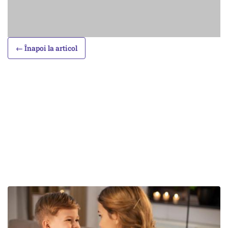
← Înapoi la articol