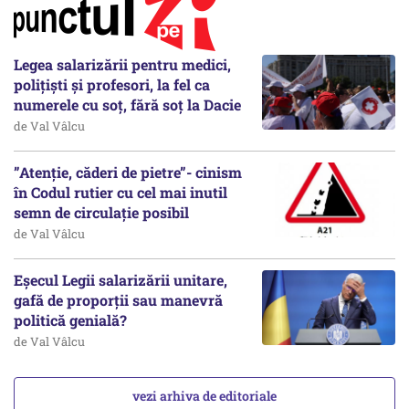
Legea salarizării pentru medici,
polițiști și profesori, la fel ca
numerele cu soț, fără soț la Dacie
de Val Vâlcu
”Atenție, căderi de pietre”- cinism
în Codul rutier cu cel mai inutil
semn de circulație posibil
de Val Vâlcu
Eșecul Legii salarizării unitare,
gafă de proporții sau manevră
politică genială?
de Val Vâlcu
vezi arhiva de editoriale