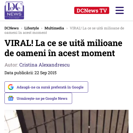
DCNews TV
DCNews
›
Lifestyle
›
Multimedia
›
VIRAL! La ce se uită milioane de
oameni în acest moment
VIRAL! La ce se uită milioane
de oameni în acest moment
Autor:
Cristina Alexandrescu
Data publicării: 22 Sep 2015
Adaugă-ne ca sursă preferată în Google
Urmărește-ne pe Google News