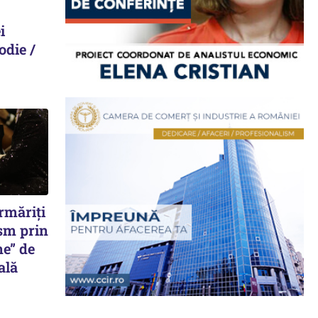
i
odie /
rmăriți
sm prin
ne” de
ală