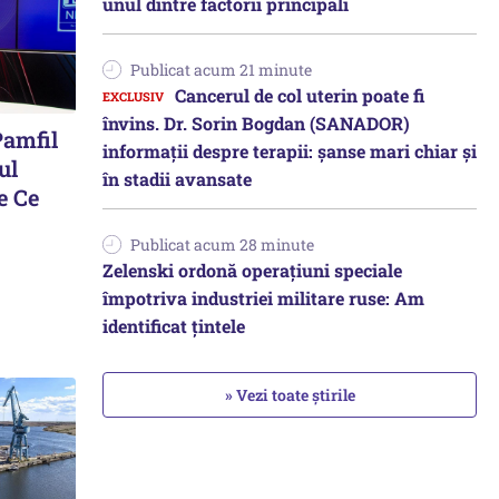
unul dintre factorii principali
Publicat acum 21 minute
Cancerul de col uterin poate fi
învins. Dr. Sorin Bogdan (SANADOR)
Pamfil
informații despre terapii: șanse mari chiar și
ul
în stadii avansate
e Ce
Publicat acum 28 minute
Zelenski ordonă operațiuni speciale
împotriva industriei militare ruse: Am
identificat țintele
» Vezi toate știrile