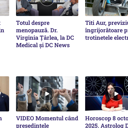
t
Totul despre
Titi Aur, previz
in
menopauză. Dr.
îngrijorătoare p
Virginia Țârlea, la DC
trotinetele elect
Medical și DC News
n
VIDEO Momentul când
Horoscop 8 oct
președintele
2025. Astrolog 