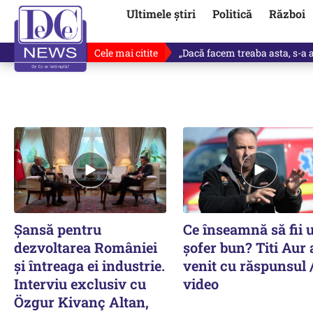
Ultimele știri
Politică
Război
Cele mai citite
„Dacă facem treaba asta, s-a a
Șansă pentru
Ce înseamnă să fii 
dezvoltarea României
șofer bun? Titi Aur 
și întreaga ei industrie.
venit cu răspunsul 
Interviu exclusiv cu
video
Özgur Kivanç Altan,