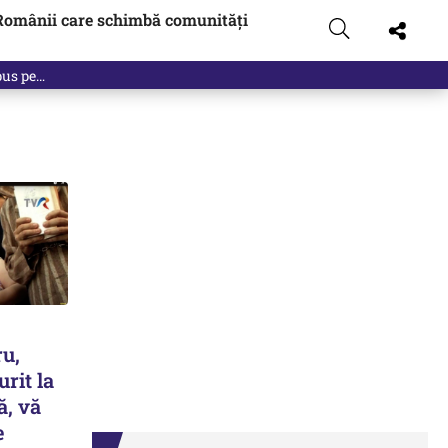
Românii care schimbă comunități
 pus pe…
u,
urit la
ă, vă
e