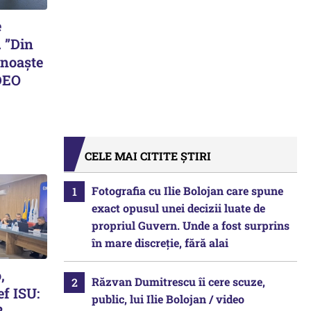
e
. ”Din
unoaște
DEO
CELE MAI CITITE ȘTIRI
Fotografia cu Ilie Bolojan care spune
exact opusul unei decizii luate de
propriul Guvern. Unde a fost surprins
în mare discreție, fără alai
,
Răzvan Dumitrescu îi cere scuze,
ef ISU:
public, lui Ilie Bolojan / video