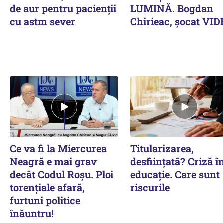
de aur pentru pacienții
LUMINĂ. Bogdan
cu astm sever
Chirieac, șocat VI
Ce va fi la Miercurea
Titularizarea,
Neagră e mai grav
desființată? Criză î
decât Codul Roșu. Ploi
educație. Care sunt
torențiale afară,
riscurile
furtuni politice
înăuntru!