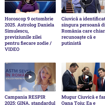
Horoscop 9 octombrie
Ciuvică a identifica
2025. Astrolog Daniela
singura persoană d
Simulescu,
România care chiar
previziunile zilei
recunoaște că e
pentru fiecare zodie /
putinistă
VIDEO
Campania RESPIR
Mugur Ciuvică e fa
2025: GINA, standardul
Oana Țoiu: Ea e