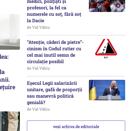
medici, polițiști și
profesori, la fel ca
numerele cu soț, fără soț
la Dacie
de Val Vâlcu
”Atenție, căderi de pietre”-
cinism în Codul rutier cu
cel mai inutil semn de
lea:
circulație posibil
de Val Vâlcu
la
nii.
Eșecul Legii salarizării
ețuire
unitare, gafă de proporții
sau manevră politică
genială?
de Val Vâlcu
vezi arhiva de editoriale