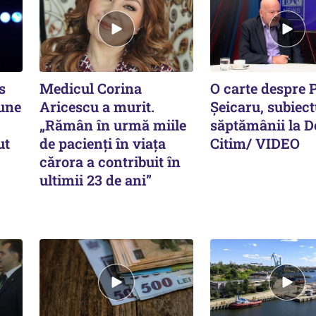
s
Medicul Corina
O carte despre 
aune
Aricescu a murit.
Șeicaru, subiect
„Rămân în urmă miile
săptămânii la D
ut
de pacienți în viața
Citim/ VIDEO
cărora a contribuit în
ultimii 23 de ani”