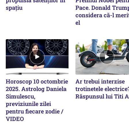
propulsia sateliților în
Premiul Nobel pent
spațiu
Pace. Donald Trum
considera că-l meri
el
Horoscop 10 octombrie
Ar trebui interzise
2025. Astrolog Daniela
trotinetele electrice
Simulescu,
Răspunsul lui Titi 
previziunile zilei
pentru fiecare zodie /
VIDEO