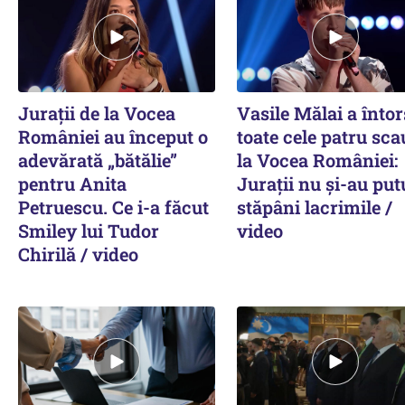
Jurații de la Vocea
Vasile Mălai a întor
României au început o
toate cele patru sc
adevărată „bătălie”
la Vocea României:
pentru Anita
Jurații nu și-au put
Petruescu. Ce i-a făcut
stăpâni lacrimile /
Smiley lui Tudor
video
Chirilă / video