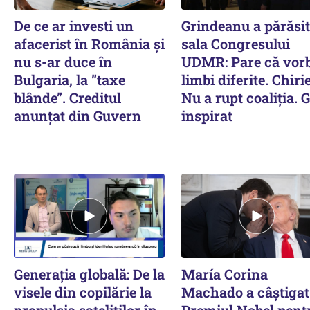
De ce ar investi un
Grindeanu a părăsit
afacerist în România și
sala Congresului
nu s-ar duce în
UDMR: Pare că vor
Bulgaria, la ”taxe
limbi diferite. Chiri
blânde”. Creditul
Nu a rupt coaliția. 
anunțat din Guvern
inspirat
Generația globală: De la
María Corina
visele din copilărie la
Machado a câștigat