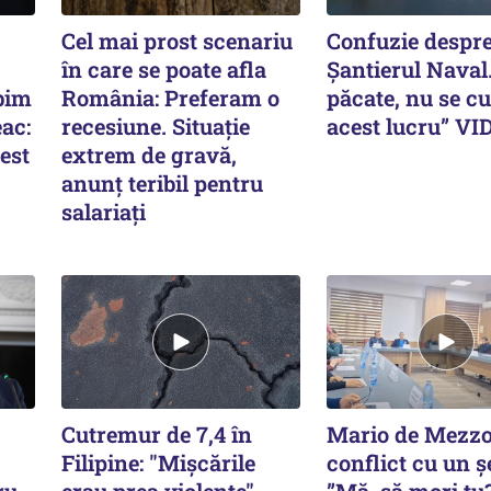
Cel mai prost scenariu
Confuzie despr
în care se poate afla
Șantierul Naval
bim
România: Preferam o
păcate, nu se c
eac:
recesiune. Situație
acest lucru” VI
Gest
extrem de gravă,
anunț teribil pentru
salariați
Cutremur de 7,4 în
Mario de Mezzo
Filipine: "Mişcările
conflict cu un ș