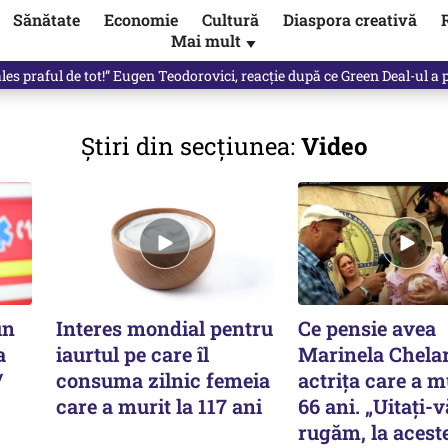
Sănătate
Economie
Cultură
Diaspora creativă
Mai mult
▼
les praful de tot!” Eugen Teodorovici, reacție după ce Green Deal-ul a
Știri din secțiunea:
Video
un
Interes mondial pentru
Ce pensie avea
a
iaurtul pe care îl
Marinela Chelar
/
consuma zilnic femeia
actrița care a m
care a murit la 117 ani
66 ani. „Uitați-v
rugăm, la acest