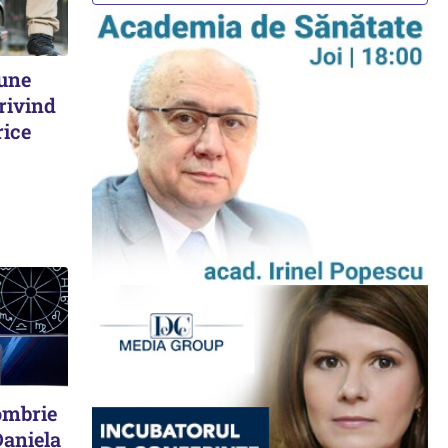
iune
rivind
rice
ombrie
Daniela