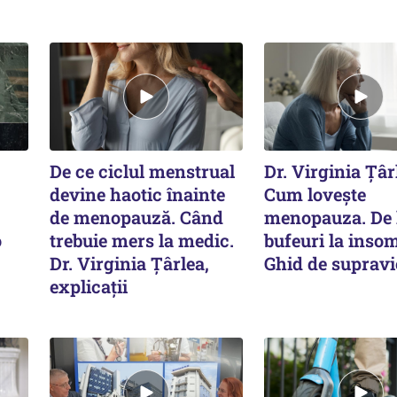
De ce ciclul menstrual
Dr. Virginia Țâr
devine haotic înainte
Cum lovește
de menopauză. Când
menopauza. De 
o
trebuie mers la medic.
bufeuri la insom
Dr. Virginia Țârlea,
Ghid de supravi
explicații