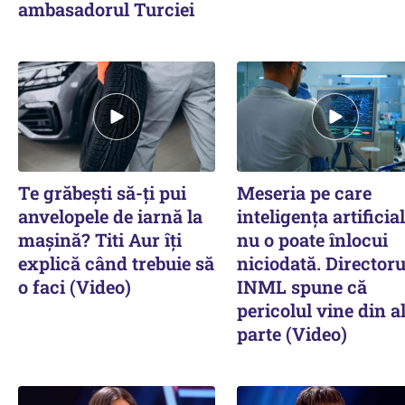
ambasadorul Turciei
Te grăbești să-ți pui
Meseria pe care
anvelopele de iarnă la
inteligența artificia
mașină? Titi Aur îți
nu o poate înlocui
explică când trebuie să
niciodată. Directoru
o faci (Video)
INML spune că
pericolul vine din a
parte (Video)