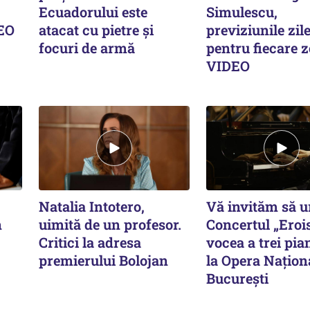
Ecuadorului este
Simulescu,
DEO
atacat cu pietre și
previziunile zile
focuri de armă
pentru fiecare z
VIDEO
Natalia Intotero,
Vă invităm să u
n
uimită de un profesor.
Concertul „Eroi
Critici la adresa
vocea a trei pia
premierului Bolojan
la Opera Națion
București