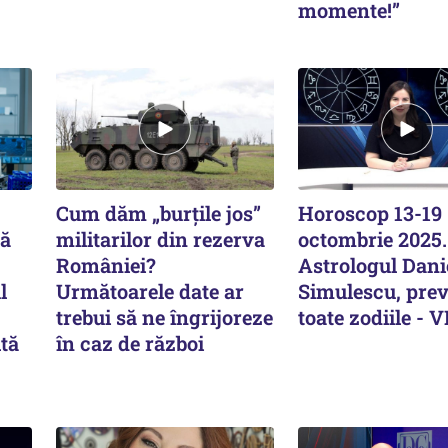
momente!”
Cum dăm „burțile jos”
Horoscop 13-19
lă
militarilor din rezerva
octombrie 2025.
României?
Astrologul Dani
l
Următoarele date ar
Simulescu, prev
trebui să ne îngrijoreze
toate zodiile - 
ltă
în caz de război