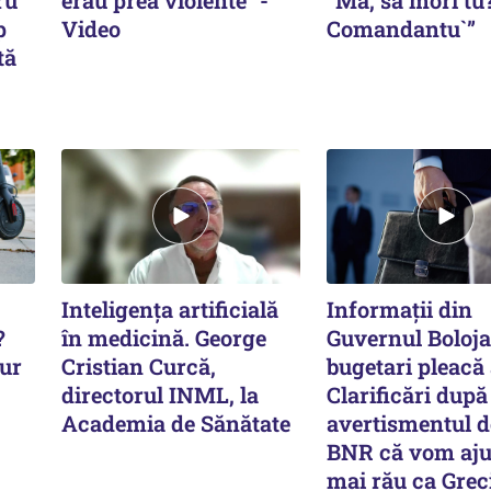
ru
erau prea violente" -
”Mă, să mori tu
p
Video
Comandantu`”
tă
Inteligența artificială
Informații din
?
în medicină. George
Guvernul Boloja
Aur
Cristian Curcă,
bugetari pleacă
directorul INML, la
Clarificări după
Academia de Sănătate
avertismentul d
BNR că vom aj
mai rău ca Grec