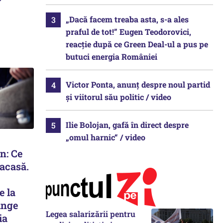
?
„Dacă facem treaba asta, s-a ales
praful de tot!” Eugen Teodorovici,
reacție după ce Green Deal-ul a pus pe
butuci energia României
Victor Ponta, anunț despre noul partid
și viitorul său politic / video
Ilie Bolojan, gafă în direct despre
„omul harnic“ / video
n: Ce
 acasă.
e la
unge
Legea salarizării pentru
ia