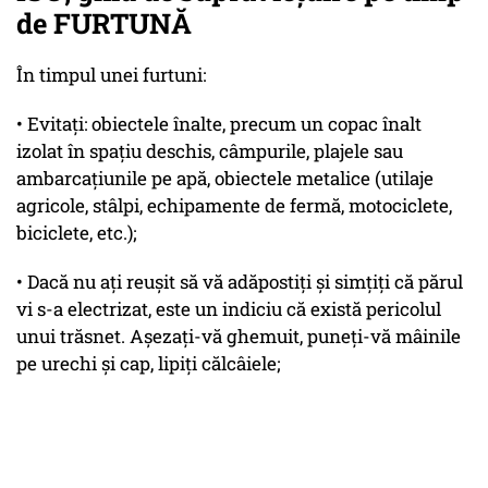
de FURTUNĂ
În timpul unei furtuni:
• Evitaţi: obiectele înalte, precum un copac înalt
izolat în spaţiu deschis, câmpurile, plajele sau
ambarcaţiunile pe apă, obiectele metalice (utilaje
agricole, stâlpi, echipamente de fermă, motociclete,
biciclete, etc.);
• Dacă nu aţi reuşit să vă adăpostiţi şi simţiţi că părul
vi s-a electrizat, este un indiciu că există pericolul
unui trăsnet. Aşezaţi-vă ghemuit, puneţi-vă mâinile
pe urechi şi cap, lipiţi călcâiele;