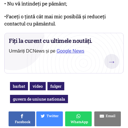
• Nu vă întindeți pe pământ;
•Faceți o țintă cât mai mic posibilă și reduceți
contactul cu pământul.
Fiți la curent cu ultimele noutăți.
Urmăriți DCNews și pe
Google News
→
barbat
video
fulger
guvern de uniune nationala
Twitter
Email
Facebook
WhatsApp