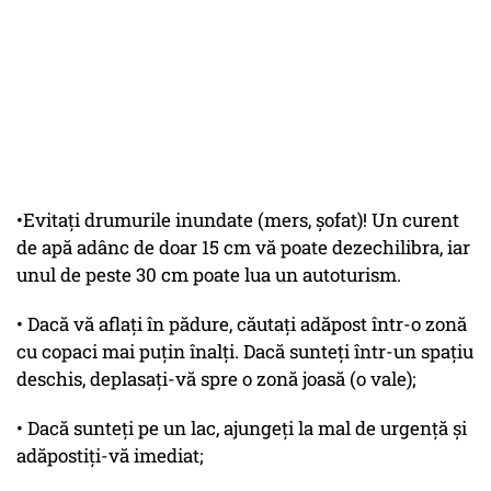
•Evitați drumurile inundate (mers, șofat)! Un curent
de apă adânc de doar 15 cm vă poate dezechilibra, iar
unul de peste 30 cm poate lua un autoturism.
• Dacă vă aflaţi în pădure, căutaţi adăpost într-o zonă
cu copaci mai puţin înalţi. Dacă sunteţi într-un spaţiu
deschis, deplasaţi-vă spre o zonă joasă (o vale);
• Dacă sunteţi pe un lac, ajungeţi la mal de urgenţă şi
adăpostiţi-vă imediat;