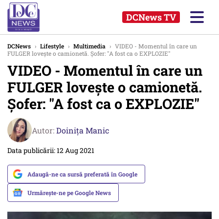
DCNews TV
DCNews
›
Lifestyle
›
Multimedia
›
VIDEO - Momentul în care un
FULGER lovește o camionetă. Șofer: "A fost ca o EXPLOZIE"
VIDEO - Momentul în care un
FULGER lovește o camionetă.
Șofer: "A fost ca o EXPLOZIE"
Autor:
Doinița Manic
Data publicării: 12 Aug 2021
Adaugă-ne ca sursă preferată în Google
Urmărește-ne pe Google News