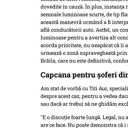
dovedite în cauză. În plus, instanţa 
semnale luminoase scurte, de tip flas
această manevră urmând a fi interpre
află conducătorii auto. Astfel, un co
luminoase pentru a avertiza alt condu
acorda prioritate, nu neapărat că îi 
urmează o zonă supravegheată prin r
Brăila, care nu este definitivă, conf
Capcana pentru şoferi di
Am stat de vorbă cu Titi Aur, speciali
despre acest caz, pentru a vedea dacă
sau dacă ar trebui să ne ghidăm exc
"E o discuţie foarte lungă. Legal, nu 
are ce face. Nu poate demonstra că i s