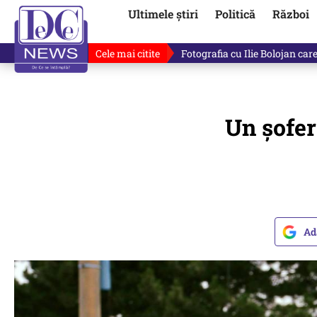
Ultimele știri
Politică
Război
Cele mai citite
Ilie Bolojan, gafă în direct de
Un şofer
Ad