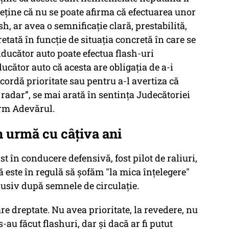
reţine că nu se poate afirma că efectuarea unor
h, ar avea o semnificaţie clară, prestabilită,
tată în funcţie de situaţia concretă în care se
nducător auto poate efectua flash-uri
cător auto că acesta are obligaţia de a-i
acordă prioritate sau pentru a-l avertiza că
adar”, se mai arată în sentinţa Judecătoriei
orm Adevărul.
n urmă cu câţiva ani
st în conducere defensivă, fost pilot de raliuri,
 este în regulă să şofăm "la mica înţelegere"
lusiv după semnele de circulaţie.
are dreptate. Nu avea prioritate, la revedere, nu
-au făcut flashuri, dar şi dacă ar fi putut