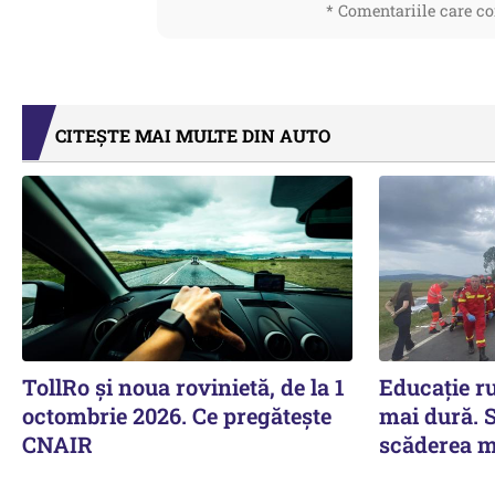
* Comentariile care co
CITEȘTE MAI MULTE DIN AUTO
TollRo şi noua rovinietă, de la 1
Educație rut
octombrie 2026. Ce pregăteşte
mai dură. S
CNAIR
scăderea mo