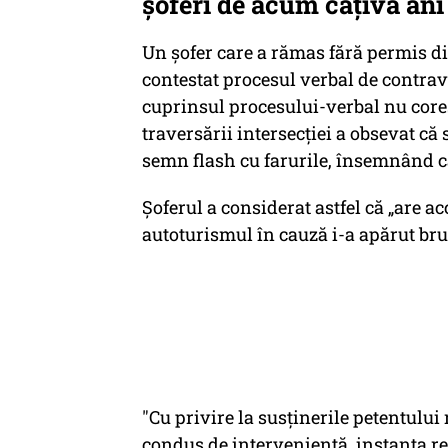
şoferi de acum câţiva ani
Un şofer care a rămas fără permis di
contestat procesul verbal de contrav
cuprinsul procesului-verbal nu core
traversării intersecţiei a obsevat că
semn flash cu farurile, însemnând că
Şoferul a considerat astfel că „are ac
autoturismul în cauză i-a apărut brus
"Cu privire la susţinerile petentului
condus de intervenientă, instanţa re