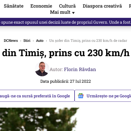
Sănătate
Economie
Cultură
Diaspora creativă
Mai mult
▼
spre „omul harnic“ / video
DCNews
›
Stiri
›
Auto
›
Un şofer din Timiş, prins cu 230 km/h de radar
 din Timiş, prins cu 230 km/h
Autor:
Florin Răvdan
Data publicării: 27 Iul 2022
augă-ne ca sursă preferată în Google
Urmărește-ne pe Goog