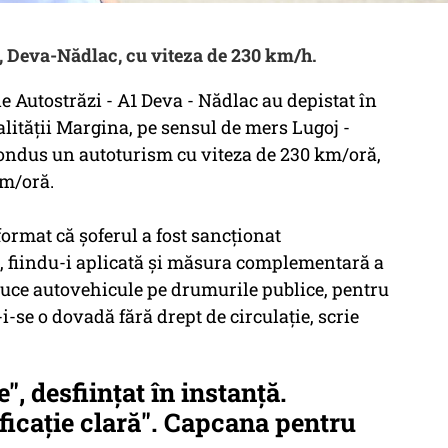
1, Deva-Nădlac, cu viteza de 230 km/h.
ţie Autostrăzi - A1 Deva - Nădlac au depistat în
calităţii Margina, pe sensul de mers Lugoj -
 condus un autoturism cu viteza de 230 km/oră,
km/oră.
format că şoferul a fost sancţionat
i, fiindu-i aplicată şi măsura complementară a
uce autovehicule pe drumurile publice, pentru
i-se o dovadă fără drept de circulaţie, scrie
", desfiinţat în instanţă.
ficaţie clară". Capcana pentru