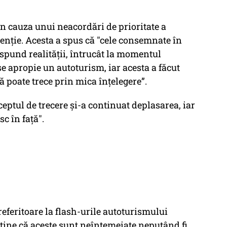
n cauza unui neacordări de prioritate a
enţie. Acesta a spus că "cele consemnate în
spund realităţii, întrucât la momentul
 se apropie un autoturism, iar acesta a făcut
 poate trece prin mica înţelegere”.
ceptul de trecere şi-a continuat deplasarea, iar
c în faţă".
 referitoare la flash-urile autoturismului
ţine că aceste sunt neîntemeiate neputând fi