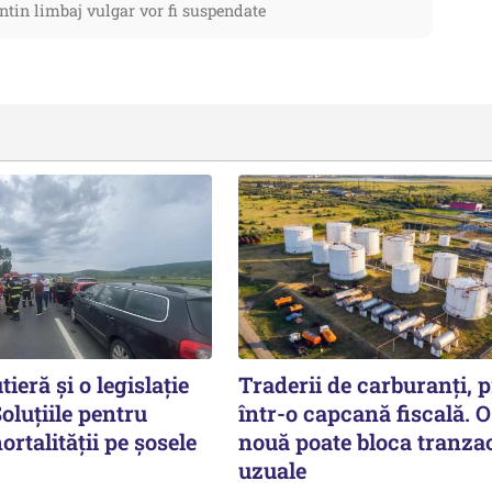
ntin limbaj vulgar vor fi suspendate
ieră și o legislație
Traderii de carburanți, p
oluțiile pentru
într-o capcană fiscală. O
rtalității pe şosele
nouă poate bloca tranzac
uzuale