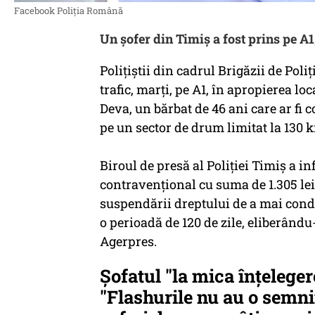
Facebook Poliţia Română
Un şofer din Timiş a fost prins pe A
Poliţiştii din cadrul Brigăzii de Poli
trafic, marţi, pe A1, în apropierea lo
Deva, un bărbat de 46 ani care ar fi
pe un sector de drum limitat la 130 
Biroul de presă al Poliţiei Timiş a in
contravenţional cu suma de 1.305 le
suspendării dreptului de a mai cond
o perioadă de 120 de zile, eliberându-
Agerpres.
Şofatul "la mica înţelegere
"Flashurile nu au o semni