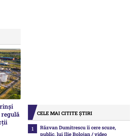
rinși
CELE MAI CITITE ȘTIRI
 regulă
ții
Răzvan Dumitrescu îi cere scuze,
public, lui Ilie Bolojan / video