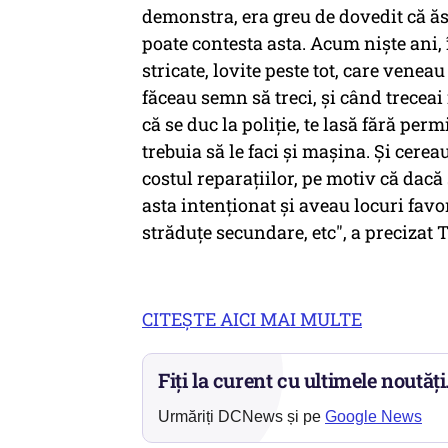
demonstra, era greu de dovedit că ăs
poate contesta asta. Acum nişte ani,
stricate, lovite peste tot, care veneau
făceau semn să treci, şi când trecea
că se duc la poliţie, te lasă fără per
trebuia să le faci şi maşina. Şi cere
costul reparaţiilor, pe motiv că dacă 
asta intenţionat şi aveau locuri favor
străduţe secundare, etc", a precizat
CITEŞTE AICI MAI MULTE
Fiți la curent cu ultimele noutăți
Urmăriți DCNews și pe
Google News