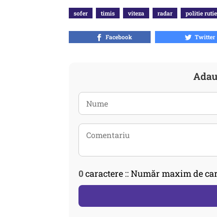
sofer
timis
viteza
radar
politie ruti
Facebook
Twitter
Adau
0
caractere :: Număr maxim de car