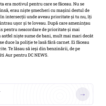
ta era motivul pentru care se făceau. Nu se
 însă, erau nişte şmecheri cu maşini destul de
 în intersecţii unde aveau prioritate şi tu nu, îţi
i intrau uşor şi te loveau. După care ameninţau
mis pentru neacordare de prioritate şi mai
au astfel nişte sume de bani, mult mai mari decât
se duce la poliţie te lasă fără carnet. Ei făceau
ite. Te lăsau să ieşi din benzinării, de pe
 Titi Aur pentru DC NEWS.
.
→