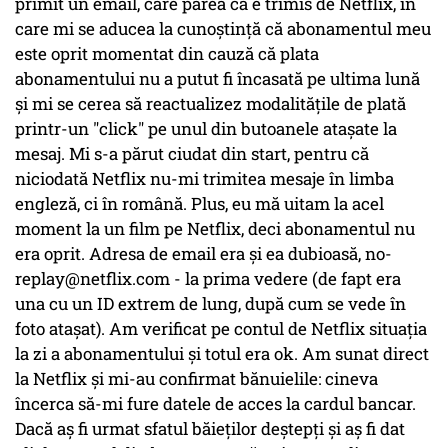
primit un email, care părea că e trimis de Netflix, în
care mi se aducea la cunoștință că abonamentul meu
este oprit momentat din cauză că plata
abonamentului nu a putut fi încasată pe ultima lună
și mi se cerea să reactualizez modalitățile de plată
printr-un "click" pe unul din butoanele atașate la
mesaj. Mi s-a părut ciudat din start, pentru că
niciodată Netflix nu-mi trimitea mesaje în limba
engleză, ci în română. Plus, eu mă uitam la acel
moment la un film pe Netflix, deci abonamentul nu
era oprit. Adresa de email era și ea dubioasă, no-
replay@netflix.com - la prima vedere (de fapt era
una cu un ID extrem de lung, după cum se vede în
foto atașat). Am verificat pe contul de Netflix situația
la zi a abonamentului și totul era ok. Am sunat direct
la Netflix și mi-au confirmat bănuielile: cineva
încerca să-mi fure datele de acces la cardul bancar.
Dacă aș fi urmat sfatul băieților deștepți și aș fi dat