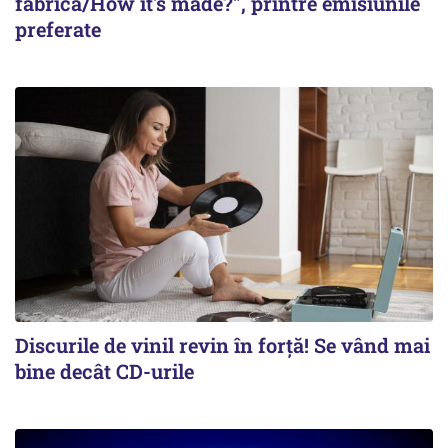
fabrică/How it's made?", printre emisiunile
preferate
Discurile de vinil revin în forţă! Se vând mai
bine decât CD-urile