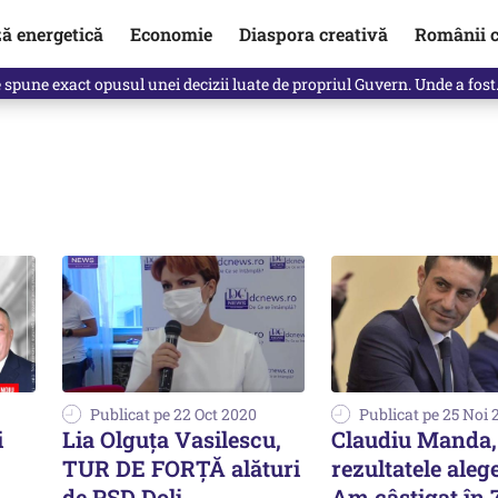
ză energetică
Economie
Diaspora creativă
Românii c
Vîrdol, dezvăluite de o colegă. Povestea pilotului militar dincolo de…
Publicat pe 22 Oct 2020
Publicat pe 25 Noi 
i
Lia Olguța Vasilescu,
Claudiu Manda,
TUR DE FORȚĂ alături
rezultatele alege
de PSD Dolj
Am câştigat în 