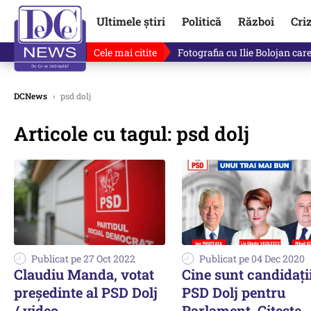
Ultimele știri
Politică
Război
Cri
Cele mai citite
Lucruri neștiute despre Mihai 
DCNews
›
psd dolj
Articole cu tagul: psd dolj
Publicat pe 27 Oct 2022
Publicat pe 04 Dec 2020
Claudiu Manda, votat
Cine sunt candidați
președinte al PSD Dolj
PSD Dolj pentru
/ video
Parlament. Citește