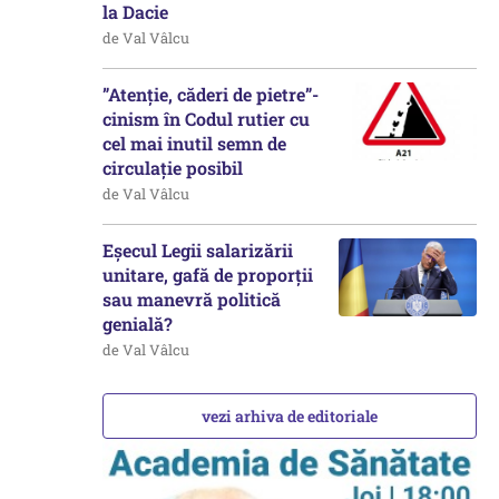
la Dacie
de Val Vâlcu
”Atenție, căderi de pietre”-
cinism în Codul rutier cu
cel mai inutil semn de
circulație posibil
de Val Vâlcu
Eșecul Legii salarizării
unitare, gafă de proporții
sau manevră politică
genială?
de Val Vâlcu
vezi arhiva de editoriale