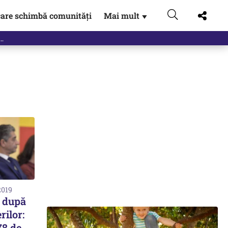
are schimbă comunități
Mai mult
▼
2019
 după
rilor:
78 de