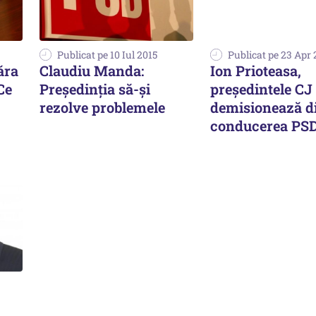
Publicat pe 10 Iul 2015
Publicat pe 23 Apr 
ăra
Claudiu Manda:
Ion Prioteasa,
Ce
Președinția să-și
președintele CJ 
rezolve problemele
demisionează d
conducerea PS