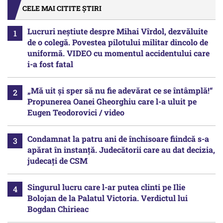
CELE MAI CITITE ȘTIRI
Lucruri neștiute despre Mihai Vîrdol, dezvăluite
de o colegă. Povestea pilotului militar dincolo de
uniformă. VIDEO cu momentul accidentului care
i-a fost fatal
„Mă uit și sper să nu fie adevărat ce se întâmplă!“
Propunerea Oanei Gheorghiu care l-a uluit pe
Eugen Teodorovici / video
Condamnat la patru ani de închisoare fiindcă s-a
apărat în instanță. Judecătorii care au dat decizia,
judecați de CSM
Singurul lucru care l-ar putea clinti pe Ilie
Bolojan de la Palatul Victoria. Verdictul lui
Bogdan Chirieac