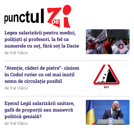
Legea salarizării pentru medici,
polițiști și profesori, la fel ca
numerele cu soț, fără soț la Dacie
de Val Vâlcu
”Atenție, căderi de pietre”- cinism
în Codul rutier cu cel mai inutil
semn de circulație posibil
de Val Vâlcu
Eșecul Legii salarizării unitare,
gafă de proporții sau manevră
politică genială?
de Val Vâlcu