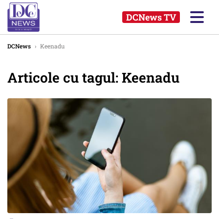
DCNews TV
DCNews
›
Keenadu
Articole cu tagul: Keenadu