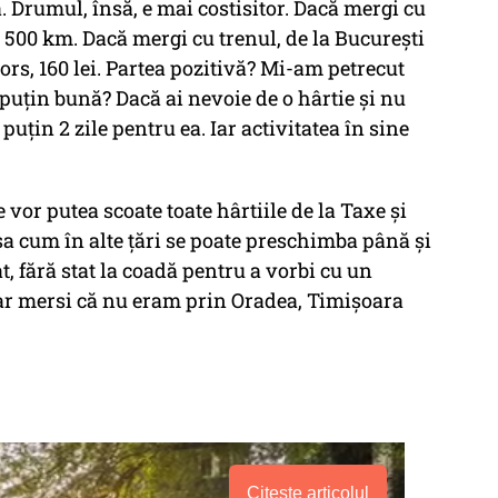
ă. Drumul, însă, e mai costisitor. Dacă mergi cu
500 km. Dacă mergi cu trenul, de la Bucureşti
ntors, 160 lei. Partea pozitivă? Mi-am petrecut
puţin bună? Dacă ai nevoie de o hârtie şi nu
 puţin 2 zile pentru ea. Iar activitatea în sine
 vor putea scoate toate hârtiile de la Taxe şi
a cum în alte ţări se poate preschimba până şi
 fără stat la coadă pentru a vorbi cu un
oar mersi că nu eram prin Oradea, Timişoara
Citește articolul