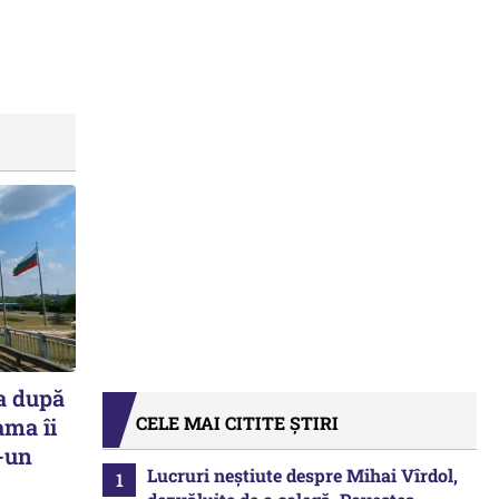
a după
CELE MAI CITITE ȘTIRI
ama îi
r-un
Lucruri neștiute despre Mihai Vîrdol,