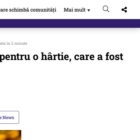
are schimbă comunități
Mai mult
▼
 gata în 2 minute
pentru o hârtie, care a fost
le News