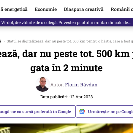
ză energetică
Economie
Diaspora creativă
Românii c
Vîrdol, dezvăluite de o colegă. Povestea pilotului militar dincolo de…
i
›
Statul se digitalizează, dar nu peste tot. 500 km pentru o hârtie, care a fost
ează, dar nu peste tot. 500 km 
gata în 2 minute
Autor:
Florin Răvdan
Data publicării: 12 Apr 2023
augă-ne ca sursă preferată în Google
Urmărește-ne pe Goog