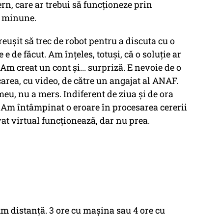
rn, care ar trebui să funcţioneze prin
o minune.
euşit să trec de robot pentru a discuta cu o
 e de făcut. Am înţeles, totuşi, că o soluţie ar
 Am creat un cont şi... surpriză. E nevoie de o
area, cu video, de către un angajat al ANAF.
eu, nu a mers. Indiferent de ziua şi de ora
i: Am întâmpinat o eroare în procesarea cererii
at virtual funcţionează, dar nu prea.
 km distanţă. 3 ore cu maşina sau 4 ore cu