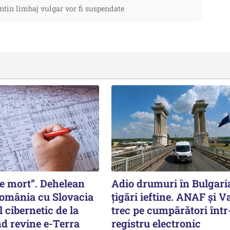
ntin limbaj vulgar vor fi suspendate
 e mort”. Dehelean
Adio drumuri în Bulgari
omânia cu Slovacia
țigări ieftine. ANAF și V
 cibernetic de la
trec pe cumpărători înt
d revine e-Terra
registru electronic