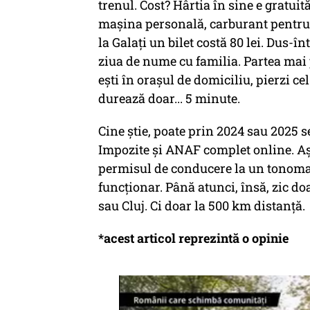
trenul. Cost? Hârtia în sine e gratuit
maşina personală, carburant pentru 
la Galaţi un bilet costă 80 lei. Dus-î
ziua de nume cu familia. Partea mai 
eşti în oraşul de domiciliu, pierzi cel
durează doar... 5 minute.
Cine ştie, poate prin 2024 sau 2025 se
Impozite şi ANAF complet online. Aş
permisul de conducere la un tonomat,
funcţionar. Până atunci, însă, zic d
sau Cluj. Ci doar la 500 km distanţă.
*acest articol reprezintă o opinie