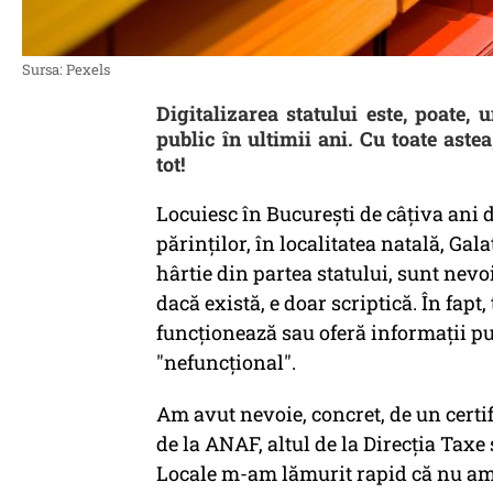
Sursa: Pexels
Digitalizarea statului este, poate,
public în ultimii ani. Cu toate aste
tot!
Locuiesc în Bucureşti de câţiva ani d
părinţilor, în localitatea natală, Gal
hârtie din partea statului, sunt nevoi
dacă există, e doar scriptică. În fapt, 
funcţionează sau oferă informaţii pu
"nefuncţional".
Am avut nevoie, concret, de un certif
de la ANAF, altul de la Direcţia Taxe
Locale m-am lămurit rapid că nu am 