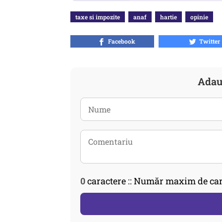
taxe si impozite
anaf
hartie
opinie
Facebook
Twitter
Adau
0
caractere :: Număr maxim de car