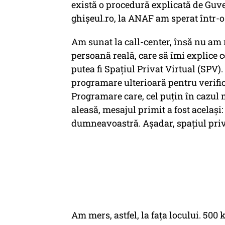
există o procedură explicată de Guve
ghişeul.ro, la ANAF am sperat într-
Am sunat la call-center, însă nu am r
persoană reală, care să îmi explice ce
putea fi Spaţiul Privat Virtual (SPV).
programare ulterioară pentru verific
Programare care, cel puţin în cazul m
aleasă, mesajul primit a fost acelaş
dumneavoastră. Aşadar, spaţiul priv
Am mers, astfel, la faţa locului. 500