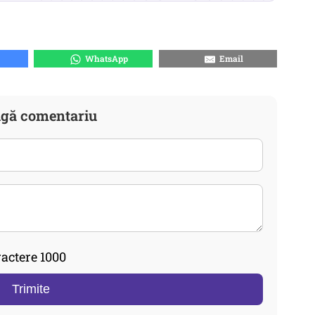
WhatsApp
Email
gă comentariu
actere 1000
Trimite