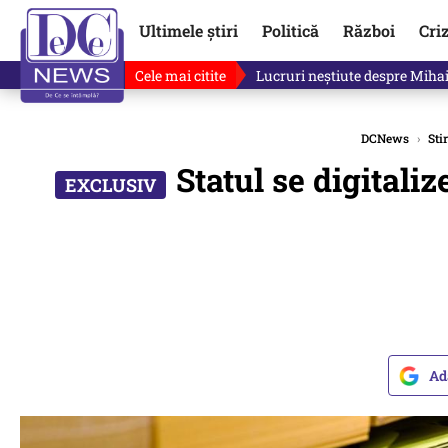
Ultimele știri
Politică
Război
Cri
Cele mai citite
Lucruri neștiute despre Mihai 
DCNews
›
Stir
Statul se digitaliz
Ad