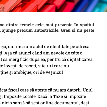
 una dintre temele cele mai prezente în spaţiul
a, ajunge precum autostrăzile. Greu şi nu peste
eja, dar încă am actul de identitate pe adresa
aţi. Aşa că atunci când am nevoie de câte o
t să merg fizic după ea, pentru că digitalizarea,
te loveşti de roboţi, site-uri care nu
ţine şi ambigue, ori de veşnicul
icat fiscal care să ateste că nu am datorii. Unul
 şi Impozite Locale. Dacă la Taxe şi Impozite
nicio şansă să scot online documentul, deşi