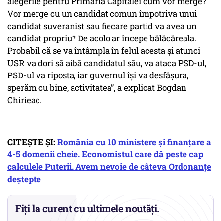
alegerile pentru Primăria Capitalei cum vor merge?
Vor merge cu un candidat comun împotriva unui
candidat suveranist sau fiecare partid va avea un
candidat propriu? De acolo ar începe bălăcăreala.
Probabil că se va întâmpla în felul acesta și atunci
USR va dori să aibă candidatul său, va ataca PSD-ul,
PSD-ul va riposta, iar guvernul își va desfășura,
sperăm cu bine, activitatea”, a explicat Bogdan
Chirieac.
CITEȘTE ȘI:
România cu 10 ministere și finanțare a
4-5 domenii cheie. Economistul care dă peste cap
calculele Puterii. Avem nevoie de câteva Ordonanțe
deștepte
Fiți la curent cu ultimele noutăți.