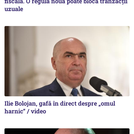
fiscală. O regulă nouă poate bloca tranzacții
uzuale
Ilie Bolojan, gafă în direct despre „omul
harnic“ / video