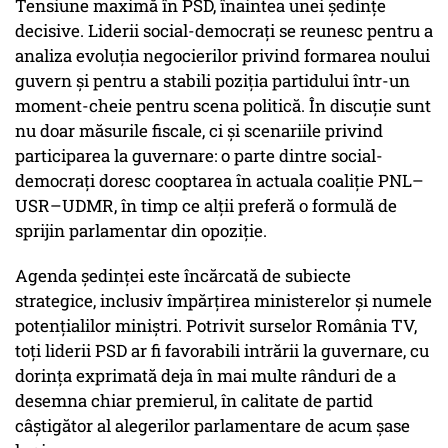
Tensiune maximă în PSD, înaintea unei ședințe
decisive. Liderii social-democrați se reunesc pentru a
analiza evoluția negocierilor privind formarea noului
guvern și pentru a stabili poziția partidului într-un
moment-cheie pentru scena politică. În discuție sunt
nu doar măsurile fiscale, ci și scenariile privind
participarea la guvernare: o parte dintre social-
democrați doresc cooptarea în actuala coaliție PNL–
USR–UDMR, în timp ce alții preferă o formulă de
sprijin parlamentar din opoziție.
Agenda ședinței este încărcată de subiecte
strategice, inclusiv împărțirea ministerelor și numele
potențialilor miniștri. Potrivit surselor România TV,
toți liderii PSD ar fi favorabili intrării la guvernare, cu
dorința exprimată deja în mai multe rânduri de a
desemna chiar premierul, în calitate de partid
câștigător al alegerilor parlamentare de acum șase