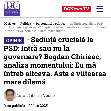
DCNews TV
DCNews
›
Politica
›
Personalități politice
›
Ședință crucială la PSD:
Intră sau nu la guvernare? Bogdan Chirieac, analiza momentului: Eu mă
întreb altceva. Asta e viitoarea mare dilemă
•
Ședință crucială la
PSD: Intră sau nu la
guvernare? Bogdan Chirieac,
analiza momentului: Eu mă
întreb altceva. Asta e viitoarea
mare dilemă
Autor:
Tiberiu Vasile
Data publicării: 02 Iun 2025