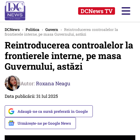
DCNews TV
DCNews
›
Politica
›
Guvern
›
Reintroducerea controalelor la
frontierele interne, pe masa Guvernului, astăzi
Reintroducerea controalelor la
frontierele interne, pe masa
Guvernului, astăzi
Autor:
Roxana Neagu
Data publicării: 31 Iul 2025
Adaugă-ne ca sursă preferată în Google
Urmărește-ne pe Google News