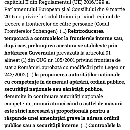
capitolul II din Regulamentul (UE) 2016/399 al
Parlamentului European și al Consiliului din 9 martie
2016 cu privire la Codul Uniunii privind regimul de
trecere a frontierelor de către persoane (Codul
Frontierelor Schengen). (...)
Reintroducerea
temporară a controalelor la frontierele interne sau,
după caz, prelungirea acestora se stabilește prin
hotărârea Guvernului
prevăzută la articolul 91
alineat (1) din OUG nr. 105/2001 privind frontiera de
stat a României, aprobată cu modificări prin Legea nr.
243/2002 (...)
la propunerea autorităților naționale
cu competențe în domeniul apărării, ordinii publice,
securității naționale sau sănătății publice
,
denumite în continuare autorități naționale
competente,
numai atunci când o astfel de măsură
este strict necesară și proporțională pentru a
răspunde unei amenințări grave la adresa ordinii
publice sau a securității interne
. (...)
Controalele la