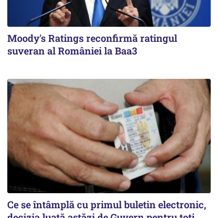
Moody's Ratings reconfirmă ratingul
suveran al României la Baa3
Ce se întâmplă cu primul buletin electronic,
decizia luată astăzi de Guvern pentru toți