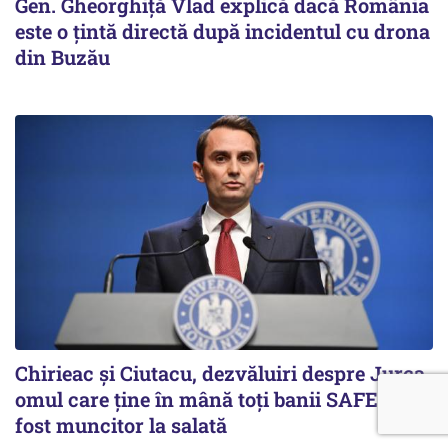
Gen. Gheorghiță Vlad explică dacă România
este o țintă directă după incidentul cu drona
din Buzău
Chirieac și Ciutacu, dezvăluiri despre Jurca,
omul care ține în mână toți banii SAFE: A
fost muncitor la salată