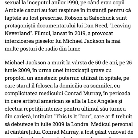
sexual la începutul anilor 1990, pe când erau copii.
Ambele cazuri au fost respinse în instanţă pentru că
faptele au fost prescrise. Robson şi Safechuck sunt
protagoniştii documentarului lui Dan Reed, "Leaving
Neverland". Filmul, lansat în 2019, a provocat
interzicerea pieselor lui Michael Jackson la mai
multe posturi de radio din lume.
Michael Jackson a murit la vârsta de 50 de ani, pe 25
iunie 2009, în urma unei intoxicaţii grave cu
propofol, un anestezic puternic utilizat în spitale, pe
care starul îl folosea la domiciliu ca somnifer, cu
complicitatea medicului Conrad Murray, în perioada
în care artistul american se afla la Los Angeles şi
efectua repetiţii intense pentru ultimul său turneu
din carieră, intitulat "This Is It Tour", care ar fi trebuit
să debuteze în iulie 2009 la Londra. Medicul personal
al cântăreţului, Conrad Murray, a fost găsit vinovat de