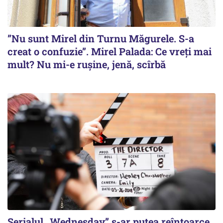
”Nu sunt Mirel din Turnu Măgurele. S-a
creat o confuzie”. Mirel Palada: Ce vreți mai
mult? Nu mi-e rușine, jenă, scîrbă
Serialul „Wednesday” s-ar putea reîntoarce