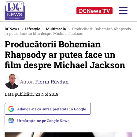
DCNews TV
DCNews
›
Lifestyle
›
Multimedia
›
Producătorii Bohemian Rhapsody
ar putea face un film despre Michael Jackson
Producătorii Bohemian
Rhapsody ar putea face un
film despre Michael Jackson
Autor:
Florin Răvdan
Data publicării: 23 Noi 2019
Adaugă-ne ca sursă preferată în Google
Urmărește-ne pe Google News