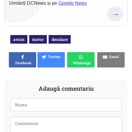
Urmăriți DCNews și pe
Google News
→
avion
motor
decolare
Twitter
Email
Facebook
WhatsApp
Adaugă comentariu