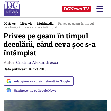
DCNews TV
DCNews
›
Lifestyle
›
Multimedia
›
Privea pe geam în timpul
decolării, când ceva șoc s-a întâmplat
Privea pe geam în timpul
decolării, când ceva șoc s-a
întâmplat
Autor:
Cristina Alexandrescu
Data publicării: 16 Oct 2015
Adaugă-ne ca sursă preferată în Google
Urmărește-ne pe Google News