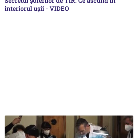
Secretul șoferilor de TIR. Ce ascund în
interiorul ușii - VIDEO