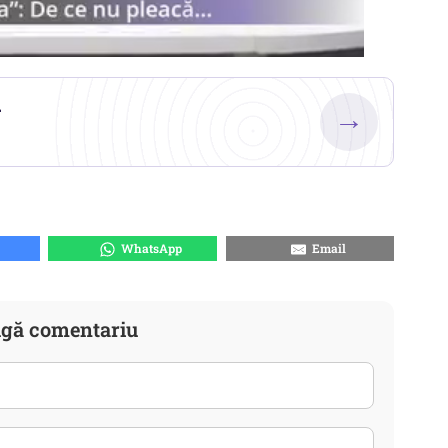
.
→
WhatsApp
Email
gă comentariu