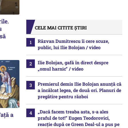
ile.
CELE MAI CITITE ȘTIRI
s
 să
Răzvan Dumitrescu îi cere scuze,
public, lui Ilie Bolojan / video
Ilie Bolojan, gafă în direct despre
„omul harnic“ / video
Premierul demis Ilie Bolojan anunță că
a încălcat legea, de două ori. Planuri de
pregătire pentru război
„Dacă facem treaba asta, s-a ales
ață a
praful de tot!” Eugen Teodorovici,
reacție după ce Green Deal-ul a pus pe