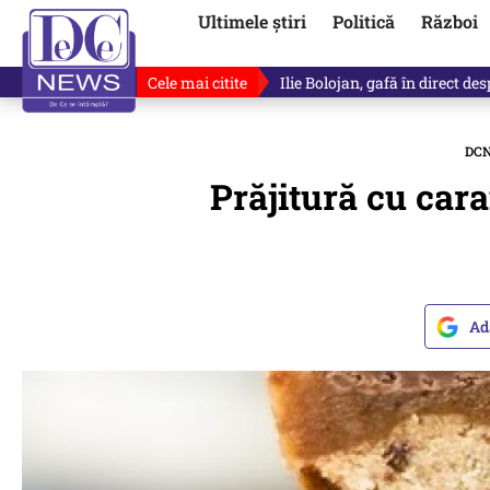
Ultimele știri
Politică
Război
Cele mai citite
Premierul demis Ilie Bolojan a
DC
Prăjitură cu cara
Ad