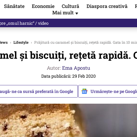
Sănătate
Economie
Cultură
Diaspora creativă
Mai mult
▼
nunță că a încălcat legea, de două ori. Planuri de pregătire pentru ră
News
›
Lifestyle
›
Prăjitură cu caramel și biscuiți, rețetă rapidă. Gata în 10 mi
mel și biscuiți, rețetă rapidă. 
Autor:
Ema Apostu
Data publicării: 29 Feb 2020
augă-ne ca sursă preferată în Google
Urmărește-ne pe Goog