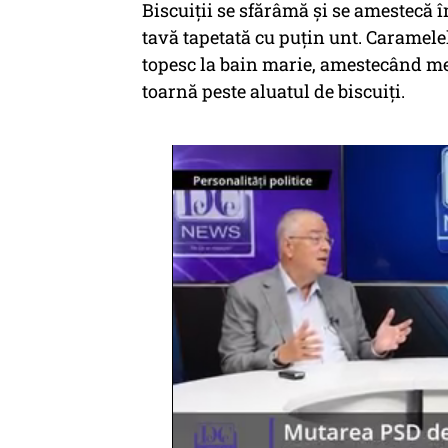
Biscuiții se sfărâmă și se amestecă 
tavă tapetată cu puțin unt. Caramele
topesc la bain marie, amestecând me
toarnă peste aluatul de biscuiți.