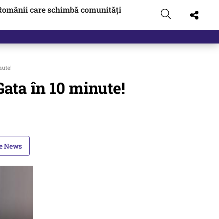
Românii care schimbă comunități
zboi
nute!
Gata în 10 minute!
le News