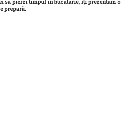
i să pierzi timpul în bucătărie, îți prezentăm o
se prepară.