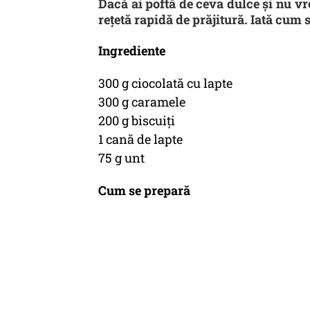
Dacă ai poftă de ceva dulce și nu vre
rețetă rapidă de prăjitură. Iată cum 
Ingrediente
300 g ciocolată cu lapte
300 g caramele
200 g biscuiţi
1 cană de lapte
75 g unt
Cum se prepară